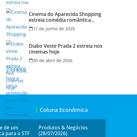
Cinema do Aparecida Shopping
estreia comédia romântica
ambientada na Itália, hoje e
11 de junho de 2026
lança promoção para o Dia dos
Namorados
Diabo Veste Prada 2 estreia nos
cinemas hoje
30 de abril de 2026
Coluna Econômica
de de um
Produtos & Negócios
ca para o STF
(28/07/2026)