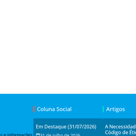
Coluna Social
Artigos
Em Destaque (31/07/2026)
A Necessida
Código de Éti
as e informações
31 de julho de 2026