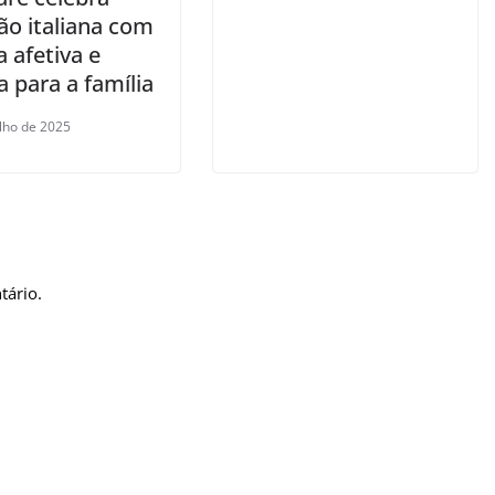
ão italiana com
a afetiva e
a para a família
ulho de 2025
tário.