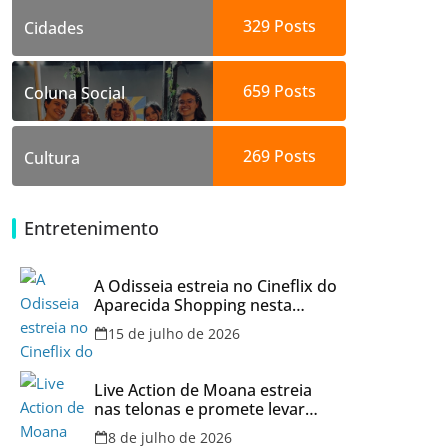
329
Posts
Cidades
659
Posts
Coluna Social
269
Posts
Cultura
Entretenimento
A Odisseia estreia no Cineflix do
Aparecida Shopping nesta
quinta, 16
15 de julho de 2026
Live Action de Moana estreia
nas telonas e promete levar
aventura e emoção ao Cineflix
8 de julho de 2026
do Aparecida Shopping