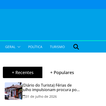
GERAL
POLÍTICA
TURISMO
+ Recentes
+ Populares
(Diário do Turista) Férias de
julho impulsionam procura por
hospedagem em Goiás e
31 de julho de 2026
reforçam cuidados na hora de
reservar viagens