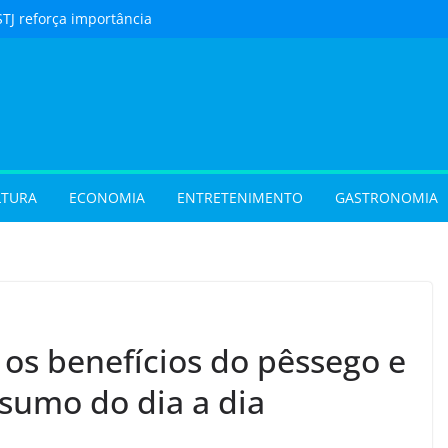
STJ reforça importância
to feito em cartório
urista) Férias de julho
m procura por
 em Goiás e reforçam
 hora de reservar
ladar) Festival I Love
pções inéditas de
LTURA
ECONOMIA
ENTRETENIMENTO
GASTRONOMIA
ações gratuitas no fim
os Pais em Goiânia
 (31/07/2026)
 (29/07/2026)
 os benefícios do pêssego e
nsumo do dia a dia