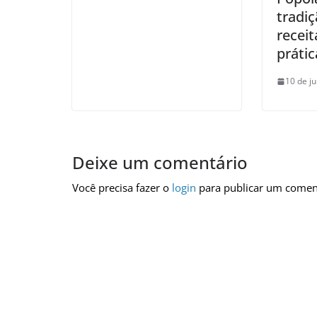
tradiç
receit
prátic
10 de j
Deixe um comentário
Você precisa fazer o
login
para publicar um comen