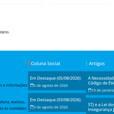
tário.
Coluna Social
Artigos
Em Destaque (05/08/2026)
A Necessida
Código de Éti
as e informações
5 de agosto de 2026
19 de janeir
Em Destaque (03/08/2026)
ltura, eventos,
STJ e a Lei do
3 de agosto de 2026
to às novidades
Insegurança 