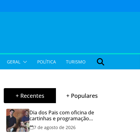
GERAL
POLÍTICA
TURISMO
+ Recentes
+ Populares
Dia dos Pais com oficina de
cartinhas e programação
musical gratuita em Aparecida
7 de agosto de 2026
de Goiânia