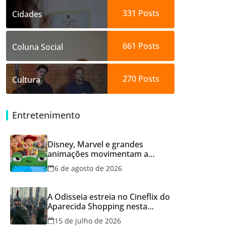
331
Posts
Cidades
661
Posts
Coluna Social
270
Posts
Cultura
Entretenimento
Disney, Marvel e grandes
animações movimentam a
programação do Cineflix do
6 de agosto de 2026
Aparecida Shopping
A Odisseia estreia no Cineflix do
Aparecida Shopping nesta
quinta, 16
15 de julho de 2026