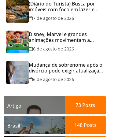
(Diário do Turista) Busca por
imóveis com foco em lazer e
locação por temporada cresce
7 de agosto de 2026
no Brasil
Disney, Marvel e grandes
animações movimentam a
programação do Cineflix do
6 de agosto de 2026
Aparecida Shopping
Mudança de sobrenome após o
divórcio pode exigir atualização
dos documentos dos filhos
6 de agosto de 2026
para evitar transtornos
73
Posts
Artigo
148
Posts
Brasil