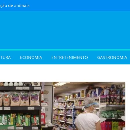
oção de animais
ste sábado (8) em
e Goiânia
 com oficina de
 programação musical
 Aparecida de Goiânia
urista) Busca por
 foco em lazer e
 temporada cresce no
LTURA
ECONOMIA
ENTRETENIMENTO
GASTRONOMIA
vel e grandes
movimentam a
 do Cineflix do
Shopping
 sobrenome após o
e exigir atualização dos
dos filhos para evitar