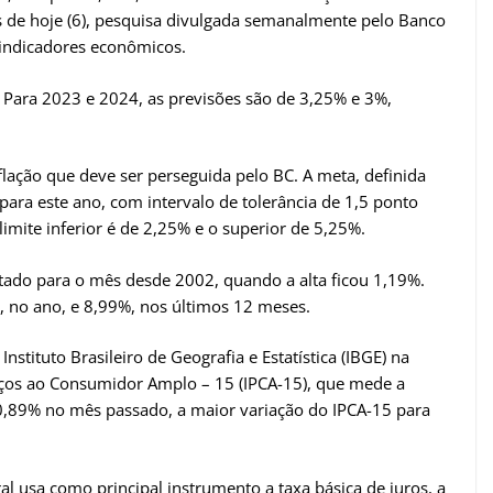
us de hoje (6), pesquisa divulgada semanalmente pelo Banco
s indicadores econômicos.
. Para 2023 e 2024, as previsões são de 3,25% e 3%,
lação que deve ser perseguida pelo BC. A meta, definida
ara este ano, com intervalo de tolerância de 1,5 ponto
limite inferior é de 2,25% e o superior de 5,25%.
ltado para o mês desde 2002, quando a alta ficou 1,19%.
, no ano, e 8,99%, nos últimos 12 meses.
stituto Brasileiro de Geografia e Estatística (IBGE) na
ços ao Consumidor Amplo – 15 (IPCA-15), que mede a
de 0,89% no mês passado, a maior variação do IPCA-15 para
al usa como principal instrumento a taxa básica de juros, a