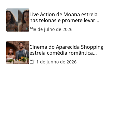
Live Action de Moana estreia
nas telonas e promete levar
aventura e emoção ao Cineflix
8 de julho de 2026
do Aparecida Shopping
Cinema do Aparecida Shopping
estreia comédia romântica
ambientada na Itália, hoje e
11 de junho de 2026
lança promoção para o Dia dos
Namorados