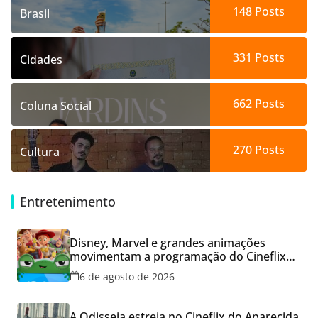
148
Posts
Brasil
331
Posts
Cidades
662
Posts
Coluna Social
270
Posts
Cultura
Entretenimento
Disney, Marvel e grandes animações
movimentam a programação do Cineflix
do Aparecida Shopping
6 de agosto de 2026
A Odisseia estreia no Cineflix do Aparecida