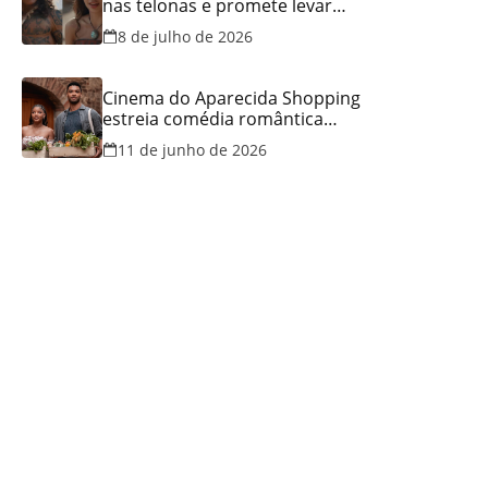
nas telonas e promete levar
aventura e emoção ao Cineflix
8 de julho de 2026
do Aparecida Shopping
Cinema do Aparecida Shopping
estreia comédia romântica
ambientada na Itália, hoje e
11 de junho de 2026
lança promoção para o Dia dos
Namorados