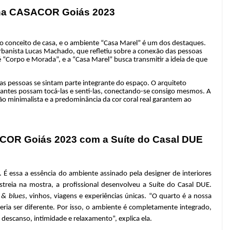
 na CASACOR Goiás 2023
 conceito de casa, e o ambiente “Casa Marel” é um dos destaques.
rbanista Lucas Machado, que refletiu sobre a conexão das pessoas
“Corpo e Morada”, e a “Casa Marel” busca transmitir a ideia de que
 as pessoas se sintam parte integrante do espaço. O arquiteto
tantes possam tocá-las e senti-las, conectando-se consigo mesmos. A
o minimalista e a predominância da cor coral real garantem ao
SACOR Goiás 2023 com a Suíte do Casal DUE
 essa a essência do ambiente assinado pela designer de interiores
treia na mostra, a profissional desenvolveu a Suíte do Casal DUE.
 & blues
, vinhos, viagens e experiências únicas. “O quarto é a nossa
ria ser diferente. Por isso, o ambiente é completamente integrado,
descanso, intimidade e relaxamento”, explica ela.