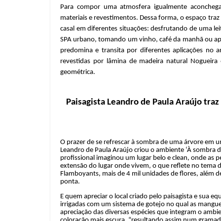
Para compor uma atmosfera igualmente aconchegant
materiais e revestimentos. Dessa forma, o espaço traz
casal em diferentes situações: desfrutando de uma le
SPA urbano, tomando um vinho, café da manhã ou aper
predomina e transita por diferentes aplicações no
revestidas por lâmina de madeira natural Nogueir
geométrica.
Paisagista Leandro de Paula Araújo tra
O prazer de se refrescar à sombra de uma árvore em um
Leandro de Paula Araújo criou o ambiente ‘À sombra 
profissional imaginou um lugar belo e clean, onde as 
extensão do lugar onde vivem, o que reflete no tema 
Flamboyants, mais de 4 mil unidades de flores, além d
ponta.
E quem apreciar o local criado pelo paisagista e sua e
irrigadas com um sistema de gotejo no qual as mangu
apreciação das diversas espécies que integram o ambien
coloração mais escura, “resultando assim num gramado 