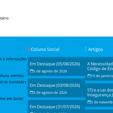
tário.
Coluna Social
Artigos
as e informações
Em Destaque (05/08/2026)
A Necessida
Código de Éti
5 de agosto de 2026
ltura, eventos,
19 de janeir
to às novidades
Em Destaque (03/08/2026)
STJ e a Lei do
3 de agosto de 2026
Insegurança 
lhor em Goiás!
Debate e a Re
3 de novemb
Modernizaçã
Em Destaque (31/07/2026)