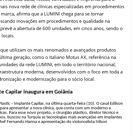
mais nova rede de clínicas especializadas em procedimentos
da marca, afirma que a LUMINI chega para se tornar
buscando inovações em procedimentos e qualidade na
e prevê a abertura de 600 unidades, em cinco anos, sendo o
locais.
s, que utilizam os mais renomados e avançados produtos
tima geração, como o italiano Motus AX, referência na
 unidades da rede LUMINI, em todo o território nacional,
nfraestrutura moderna, desenvolvidos com o foco em toda a
dronização e modernização para o sócio local.
te Capilar
inaugura em Goiânia
ic – Implante Capilar, na última quarta-feira (10). O casal Edilson
para apresentar a nova clínica, que conta com um moderno e
icas. Para esse novo projeto, o cirurgião plástico, diretor técnico e
amos, buscou na Turquia as tecnologias mais avançadas em implantes
chef Fernando Hanna e apresentação do violoncelista Nilson