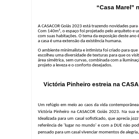
“Casa Marel”
A CASACOR Goiás 2023 está trazendo novidades para o
Com 140m², o espaço foi projetado pelo arquiteto e u
com suas habitações. O tema da exposição deste ano é 
a casa é uma extensão da existência humana.
O ambiente minimalista e intimista foi criado para que
escolheu uma diversidade de texturas para que os visi
área simétrica, sem curvas, combinada com a iluminaçã
projeto a leveza e o conforto desejados.
Victória Pinheiro estreia na CA
Um refúgio em meio ao caos da vida contemporânea. É
Victória Pinheiro na CASACOR Goiás 2023. Na sua es
Idealizada para um casal sofisticado, que aprecia
jazz
referência de ‘lugar no mundo’ e com a DUE não pode
pensado para um casal vivenciar momentos de alegria, 