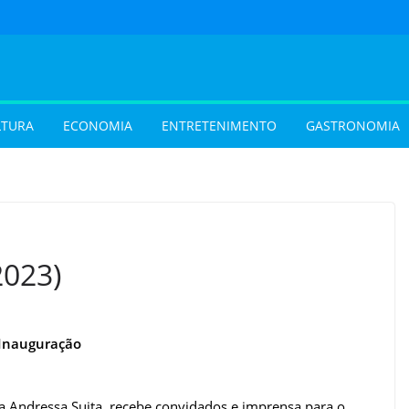
LTURA
ECONOMIA
ENTRETENIMENTO
GASTRONOMIA
2023)
Inauguração
a Andressa Suita, recebe convidados e imprensa para o