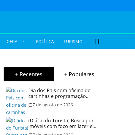
GERAL
POLÍTICA
TURISMO
+ Recentes
+ Populares
Dia dos Pais com oficina de
cartinhas e programação
musical gratuita em Aparecida
7 de agosto de 2026
de Goiânia
(Diário do Turista) Busca por
imóveis com foco em lazer e
locação por temporada cresce
7 de agosto de 2026