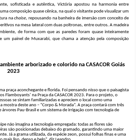
e, sofisticada e autêntica, Victória apostou na harmonia entre
 uma composição quase cênica, na qual o visitante pode visualizar um
itura na
chaise
, repousando na banheira de imersão com conceito de
itivos na mesa lateral com duas poltronas, entre outros. A madeira
 ambiente, de forma com que as paredes foram quase inteiramente
a e um painel de Muxarabi, que chama a atenção pela composição
z ambiente arborizado e colorido na CASACOR Goiás
2023
a praça aconchegante e florida. Foi pensando nisso que o paisagista
dos Flamboyants’ na Praça da CASACOR 2023. Para o projeto, o
pessoas se sintam familiarizadas e apreciem o local como uma
da mostra deste ano – “Corpo & Morada”. A praça contará com três
e árvores Pau-Brasil e um sistema de irrigação com tecnologia de
quipe não imagina a tecnologia empregada: todas as flores são
eiras são posicionadas debaixo do gramado, garantindo uma maior
te. Já a grama utilizada, da espécie zeon, possui folhas finas e uma
mais liso, denso e belo”, diz Leandro.