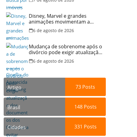
no Brasil
Disney, Marvel e grandes
animações movimentam a
programação do Cineflix do
6 de agosto de 2026
Aparecida Shopping
Mudança de sobrenome após o
divórcio pode exigir atualização
dos documentos dos filhos
6 de agosto de 2026
para evitar transtornos
73
Posts
Artigo
148
Posts
Brasil
331
Posts
Cidades