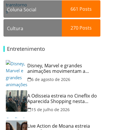
661
Posts
Coluna Social
270
Posts
Cultura
Entretenimento
Disney, Marvel e grandes
animações movimentam a
programação do Cineflix do
6 de agosto de 2026
Aparecida Shopping
A Odisseia estreia no Cineflix do
Aparecida Shopping nesta
quinta, 16
15 de julho de 2026
Live Action de Moana estreia