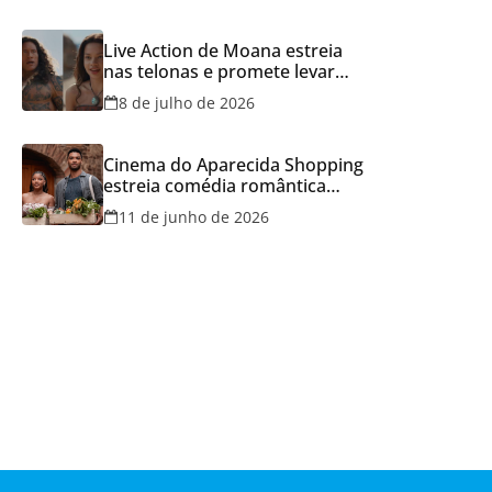
Live Action de Moana estreia
nas telonas e promete levar
aventura e emoção ao Cineflix
8 de julho de 2026
do Aparecida Shopping
Cinema do Aparecida Shopping
estreia comédia romântica
ambientada na Itália, hoje e
11 de junho de 2026
lança promoção para o Dia dos
Namorados