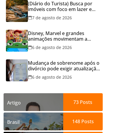
(Diário do Turista) Busca por
imóveis com foco em lazer e
locação por temporada cresce
7 de agosto de 2026
no Brasil
Disney, Marvel e grandes
animações movimentam a
programação do Cineflix do
6 de agosto de 2026
Aparecida Shopping
Mudança de sobrenome após o
divórcio pode exigir atualização
dos documentos dos filhos
6 de agosto de 2026
para evitar transtornos
73
Posts
Artigo
148
Posts
Brasil