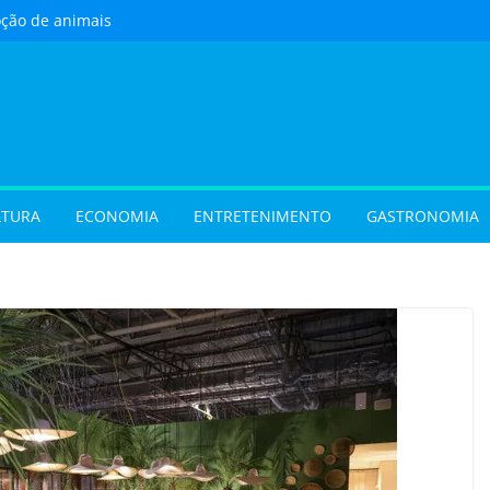
oção de animais
ste sábado (8) em
e Goiânia
 com oficina de
 programação musical
 Aparecida de Goiânia
urista) Busca por
 foco em lazer e
 temporada cresce no
LTURA
ECONOMIA
ENTRETENIMENTO
GASTRONOMIA
vel e grandes
movimentam a
 do Cineflix do
Shopping
 sobrenome após o
e exigir atualização dos
dos filhos para evitar