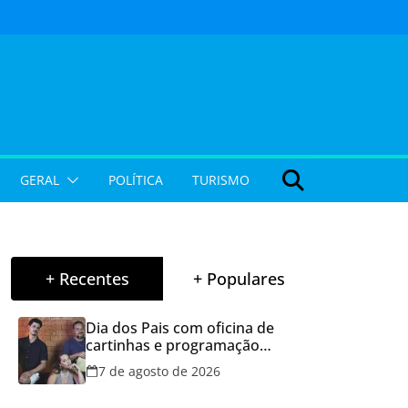
GERAL
POLÍTICA
TURISMO
+ Recentes
+ Populares
Dia dos Pais com oficina de
cartinhas e programação
musical gratuita em Aparecida
7 de agosto de 2026
de Goiânia