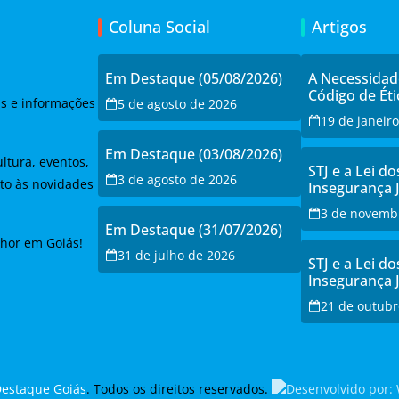
Coluna Social
Artigos
Em Destaque (05/08/2026)
A Necessida
Código de Éti
as e informações
5 de agosto de 2026
19 de janeir
Em Destaque (03/08/2026)
ltura, eventos,
STJ e a Lei do
3 de agosto de 2026
to às novidades
Insegurança 
Debate e a Re
3 de novemb
Modernizaçã
Em Destaque (31/07/2026)
lhor em Goiás!
31 de julho de 2026
STJ e a Lei do
Insegurança 
Debate e a Re
21 de outubr
Modernizaçã
estaque Goiás
. Todos os direitos reservados.