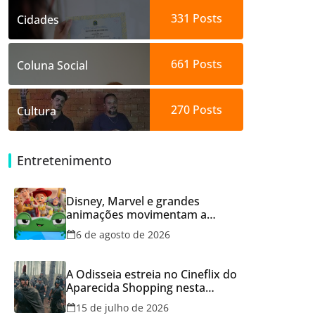
331
Posts
Cidades
661
Posts
Coluna Social
270
Posts
Cultura
Entretenimento
Disney, Marvel e grandes
animações movimentam a
programação do Cineflix do
6 de agosto de 2026
Aparecida Shopping
A Odisseia estreia no Cineflix do
Aparecida Shopping nesta
quinta, 16
15 de julho de 2026