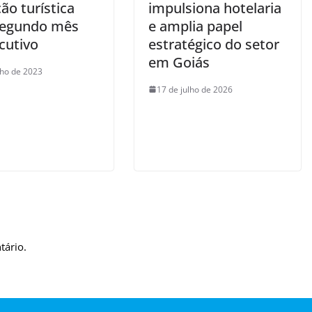
ção turística
impulsiona hotelaria
segundo mês
e amplia papel
cutivo
estratégico do setor
em Goiás
nho de 2023
17 de julho de 2026
tário.