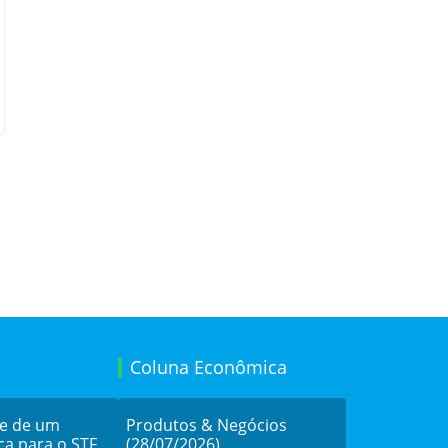
Coluna Econômica
de de um
Produtos & Negócios
ca para o STF
(28/07/2026)