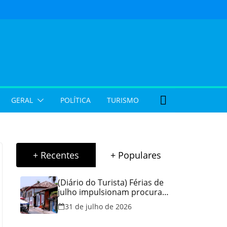
GERAL
POLÍTICA
TURISMO
+ Recentes
+ Populares
(Diário do Turista) Férias de
julho impulsionam procura
por hospedagem em Goiás e
31 de julho de 2026
reforçam cuidados na hora
de reservar viagens