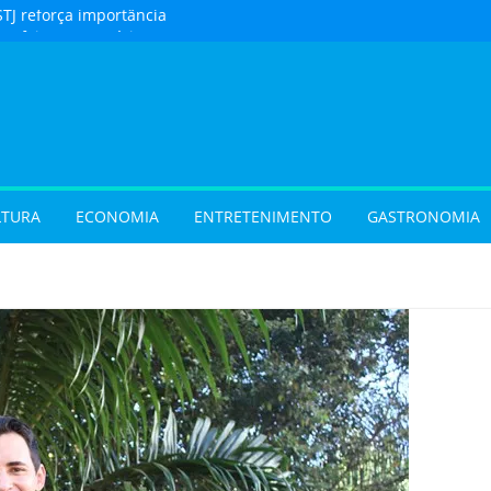
STJ reforça importância
to feito em cartório
urista) Férias de julho
m procura por
 em Goiás e reforçam
 hora de reservar
ladar) Festival I Love
pções inéditas de
LTURA
ECONOMIA
ENTRETENIMENTO
GASTRONOMIA
ações gratuitas no fim
os Pais em Goiânia
 (31/07/2026)
 (29/07/2026)