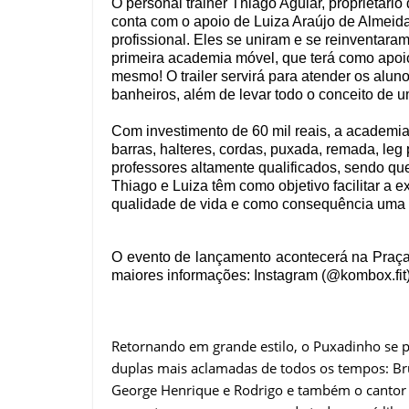
O personal trainer Thiago Aguiar, proprietári
conta com o apoio de Luiza Araújo de Almeida
profissional. Eles se uniram e se reinventaram
primeira academia móvel, que terá como apoio 
mesmo! O trailer servirá para atender os aluno
banheiros, além de levar todo o conceito de 
Com investimento de 60 mil reais, a academia
barras, halteres, cordas, puxada, remada, leg 
professores altamente qualificados, sendo qu
Thiago e Luiza têm como objetivo facilitar a e
qualidade de vida e como consequência uma m
O evento de lançamento acontecerá na Praça A
maiores informações: Instagram (@kombox.fi
Retornando em grande estilo, o Puxadinho se p
duplas mais aclamadas de todos os tempos: Br
George Henrique e Rodrigo e também o cantor 