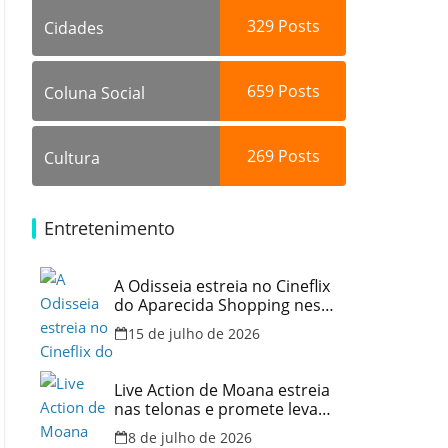
329
Posts
Cidades
659
Posts
Coluna Social
269
Posts
Cultura
Entretenimento
A Odisseia estreia no Cineflix
do Aparecida Shopping nesta
quinta, 16
15 de julho de 2026
Live Action de Moana estreia
nas telonas e promete levar
aventura e emoção ao
8 de julho de 2026
Cineflix do Aparecida