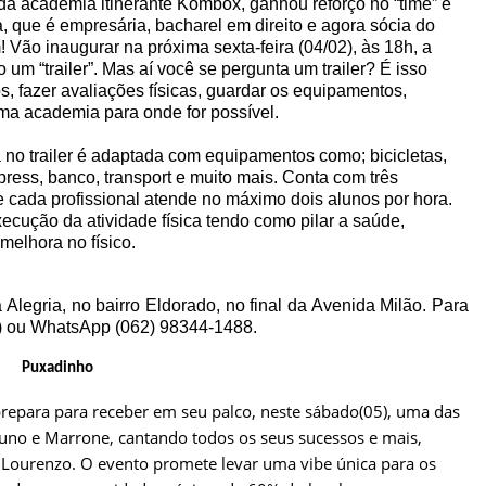
o da academia itinerante Kombox, ganhou reforço no “time” e
, que é empresária, bacharel em direito e agora sócia do
! Vão inaugurar na próxima sexta-feira (04/02), às 18h, a
um “trailer”. Mas aí você se pergunta um trailer? É isso
s, fazer avaliações físicas, guardar os equipamentos,
uma academia para onde for possível.
 no trailer é adaptada com equipamentos como; bicicletas,
press, banco, transport e muito mais. Conta com três
e cada profissional atende no máximo dois alunos por hora.
xecução da atividade física tendo como pilar a saúde,
elhora no físico.
legria, no bairro Eldorado, no final da Avenida Milão. Para
t) ou WhatsApp (062) 98344-1488.
Puxadinho
repara para receber em seu palco, neste sábado(05), uma das
uno e Marrone, cantando todos os seus sucessos e mais,
Lourenzo. O evento promete levar uma vibe única para os