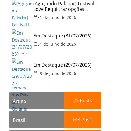
(Aguçando Paladar) Festival I
Love Pequi traz opções
inéditas de pratos e atrações
31 de julho de 2026
gratuitas no fim de semana
dos Pais em Goiânia
Em Destaque (31/07/2026)
31 de julho de 2026
Em Destaque (29/07/2026)
29 de julho de 2026
73
Posts
Artigo
148
Posts
Brasil