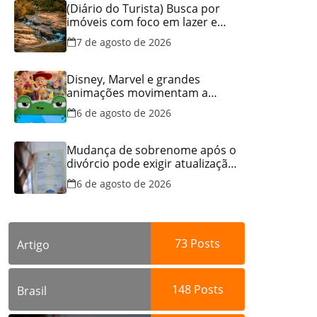
(Diário do Turista) Busca por
imóveis com foco em lazer e
locação por temporada cresce
7 de agosto de 2026
no Brasil
Disney, Marvel e grandes
animações movimentam a
programação do Cineflix do
6 de agosto de 2026
Aparecida Shopping
Mudança de sobrenome após o
divórcio pode exigir atualização
dos documentos dos filhos
6 de agosto de 2026
para evitar transtornos
73
Posts
Artigo
148
Posts
Brasil