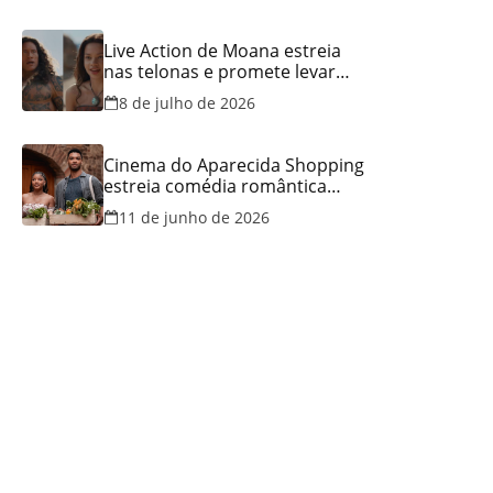
Live Action de Moana estreia
nas telonas e promete levar
aventura e emoção ao Cineflix
8 de julho de 2026
do Aparecida Shopping
Cinema do Aparecida Shopping
estreia comédia romântica
ambientada na Itália, hoje e
11 de junho de 2026
lança promoção para o Dia dos
Namorados