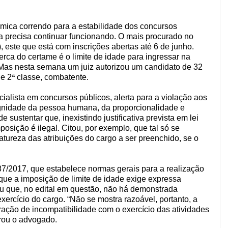
mica correndo para a estabilidade dos concursos
a precisa continuar funcionando. O mais procurado no
, este que está com inscrições abertas até 6 de junho.
rca do certame é o limite de idade para ingressar na
 Mas nesta semana um juiz autorizou um candidato de 32
de 2ª classe, combatente.
alista em concursos públicos, alerta para a violação aos
dignidade da pessoa humana, da proporcionalidade e
 sustentar que, inexistindo justificativa prevista em lei
posição é ilegal. Citou, por exemplo, que tal só se
natureza das atribuições do cargo a ser preenchido, se o
87/2017, que estabelece normas gerais para a realização
 que a imposição de limite de idade exige expressa
ou que, no edital em questão, não há demonstrada
xercício do cargo. “Não se mostra razoável, portanto, a
ração de incompatibilidade com o exercício das atividades
rou o advogado.