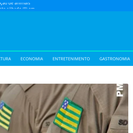
oção de animais
ste sábado (8) em
e Goiânia
 com oficina de
 programação musical
 Aparecida de Goiânia
urista) Busca por
 foco em lazer e
 temporada cresce no
LTURA
ECONOMIA
ENTRETENIMENTO
GASTRONOMIA
vel e grandes
movimentam a
 do Cineflix do
Shopping
 sobrenome após o
e exigir atualização dos
dos filhos para evitar