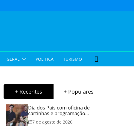
GERAL
POLÍTICA
TURISMO
+ Recentes
+ Populares
Dia dos Pais com oficina de
cartinhas e programação
musical gratuita em Aparecida
7 de agosto de 2026
de Goiânia