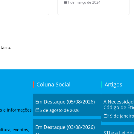
1 de março de 2024
tário.
Coluna Social
Artigos
Em Destaque (05/08/2026)
A Necessida
Código de Éti
as e informações
5 de agosto de 2026
19 de janeir
Em Destaque (03/08/2026)
ltura, eventos,
STJ e a Lei do