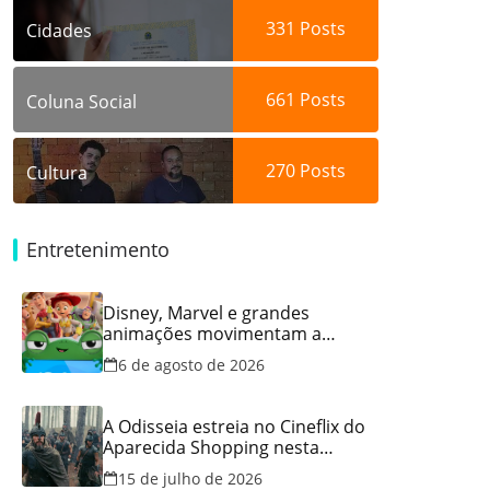
331
Posts
Cidades
661
Posts
Coluna Social
270
Posts
Cultura
Entretenimento
Disney, Marvel e grandes
animações movimentam a
programação do Cineflix do
6 de agosto de 2026
Aparecida Shopping
A Odisseia estreia no Cineflix do
Aparecida Shopping nesta
quinta, 16
15 de julho de 2026