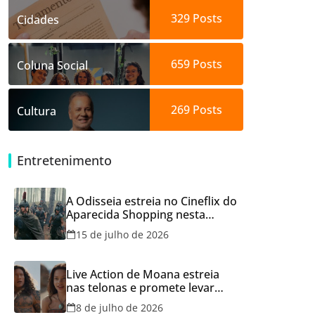
329
Posts
Cidades
659
Posts
Coluna Social
269
Posts
Cultura
Entretenimento
A Odisseia estreia no Cineflix do
Aparecida Shopping nesta
quinta, 16
15 de julho de 2026
Live Action de Moana estreia
nas telonas e promete levar
aventura e emoção ao Cineflix
8 de julho de 2026
do Aparecida Shopping