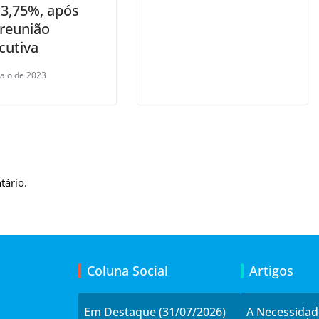
13,75%, após
 reunião
cutiva
aio de 2023
tário.
Coluna Social
Artigos
Em Destaque (31/07/2026)
A Necessida