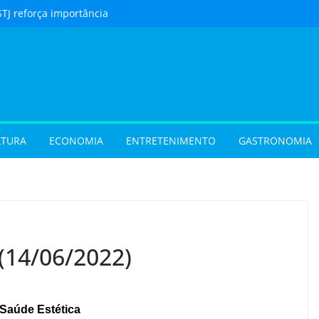
STJ reforça importância
to feito em cartório
urista) Férias de julho
m procura por
 em Goiás e reforçam
 hora de reservar
ladar) Festival I Love
pções inéditas de
LTURA
ECONOMIA
ENTRETENIMENTO
GASTRONOMIA
ações gratuitas no fim
os Pais em Goiânia
 (31/07/2026)
 (29/07/2026)
(14/06/2022)
Saúde Estética