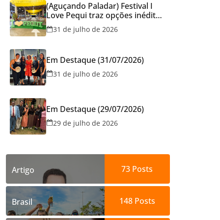
(Aguçando Paladar) Festival I
Love Pequi traz opções inéditas
de pratos e atrações gratuitas
31 de julho de 2026
no fim de semana dos Pais em
Goiânia
Em Destaque (31/07/2026)
31 de julho de 2026
Em Destaque (29/07/2026)
29 de julho de 2026
73
Posts
Artigo
148
Posts
Brasil