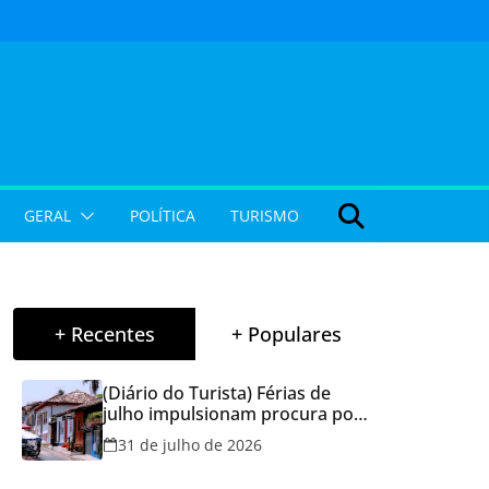
GERAL
POLÍTICA
TURISMO
+ Recentes
+ Populares
(Diário do Turista) Férias de
julho impulsionam procura por
hospedagem em Goiás e
31 de julho de 2026
reforçam cuidados na hora de
reservar viagens