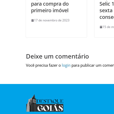
para compra do
Selic 
primeiro imóvel
sexta
conse
17 de novembro de 2023
15 de m
Deixe um comentário
Você precisa fazer o
login
para publicar um comen