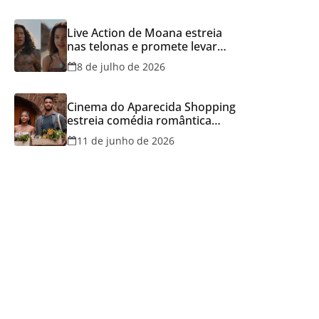
Live Action de Moana estreia
nas telonas e promete levar
aventura e emoção ao Cineflix
8 de julho de 2026
do Aparecida Shopping
Cinema do Aparecida Shopping
estreia comédia romântica
ambientada na Itália, hoje e
11 de junho de 2026
lança promoção para o Dia dos
Namorados