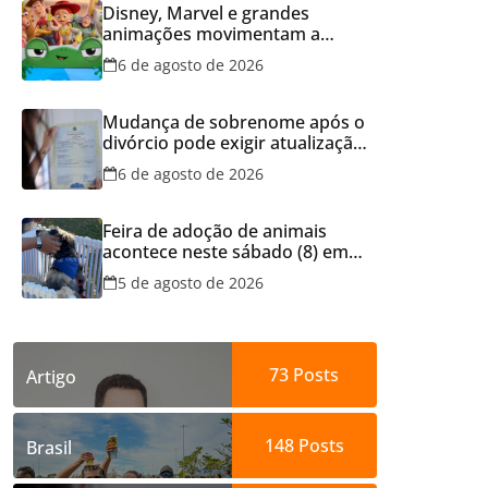
Disney, Marvel e grandes
animações movimentam a
programação do Cineflix do
6 de agosto de 2026
Aparecida Shopping
Mudança de sobrenome após o
divórcio pode exigir atualização
dos documentos dos filhos
6 de agosto de 2026
para evitar transtornos
Feira de adoção de animais
acontece neste sábado (8) em
Aparecida de Goiânia
5 de agosto de 2026
73
Posts
Artigo
148
Posts
Brasil