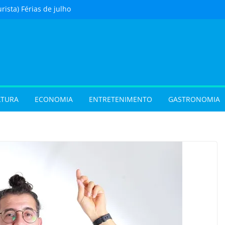
urista) Férias de julho
m procura por
 em Goiás e reforçam
 hora de reservar
 com oficina de
 programação musical
 Aparecida de Goiânia
vel e grandes
LTURA
ECONOMIA
ENTRETENIMENTO
GASTRONOMIA
movimentam a
 do Cineflix do
Shopping
 sobrenome após o
e exigir atualização dos
dos filhos para evitar
oção de animais
ste sábado (8) em
e Goiânia