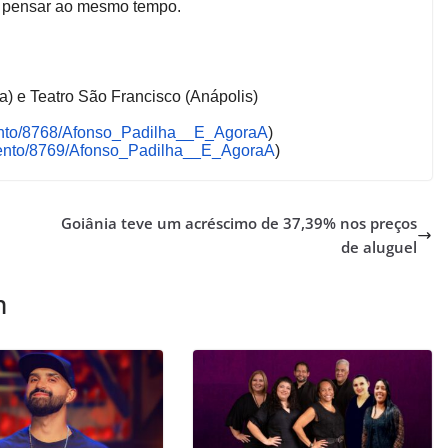
ir e pensar ao mesmo tempo.
) e Teatro São Francisco (Anápolis)
nto/8768/Afonso_
Padilha__E_AgoraA
)
nto/8769/Afonso_
Padilha__E_AgoraA
)
Goiânia teve um acréscimo de 37,39% nos preços
de aluguel
m