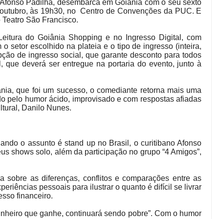
Afonso Padilha, desembarca em Goiânia com o seu sexto
e outubro, às 19h30, no Centro de Convenções da PUC. E
o Teatro São Francisco.
 Leitura do Goiânia Shopping e no Ingresso Digital, com
 setor escolhido na plateia e o tipo de ingresso (inteira,
pção de ingresso social, que garante desconto para todos
 que deverá ser entregue na portaria do evento, junto à
nia, que foi um sucesso, o comediante retorna mais uma
do pelo humor ácido, improvisado e com respostas afiadas
ltural, Danilo Nunes.
ndo o assunto é stand up no Brasil, o curitibano Afonso
s shows solo, além da participação no grupo “4 Amigos”,
a sobre as diferenças, conflitos e comparações entre as
riências pessoais para ilustrar o quanto é difícil se livrar
sso financeiro.
dinheiro que ganhe, continuará sendo pobre”. Com o humor