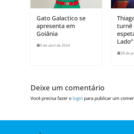
Gato Galactico se
Thiag
apresenta em
turnê
Goiânia
espet
Lado”
9 de abril de 2024
28 de j
Deixe um comentário
Você precisa fazer o
login
para publicar um comen