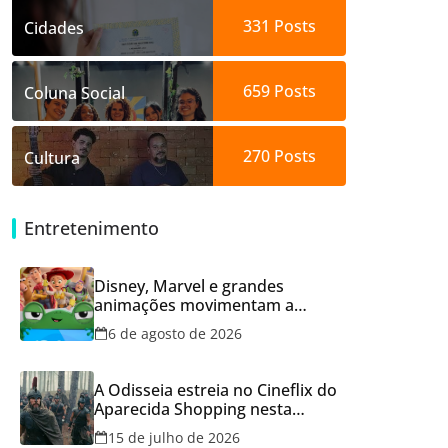
331
Posts
Cidades
659
Posts
Coluna Social
270
Posts
Cultura
Entretenimento
Disney, Marvel e grandes
animações movimentam a
programação do Cineflix do
6 de agosto de 2026
Aparecida Shopping
A Odisseia estreia no Cineflix do
Aparecida Shopping nesta
quinta, 16
15 de julho de 2026