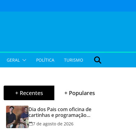
GERAL
POLÍTICA
TURISMO
+ Recentes
+ Populares
Dia dos Pais com oficina de
cartinhas e programação
musical gratuita em Aparecida
7 de agosto de 2026
de Goiânia