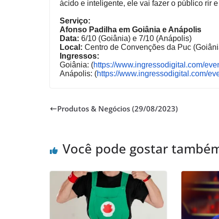
ácido e inteligente, ele vai fazer o público r
Serviço:
Afonso Padilha em Goiânia e Anápolis
Data:
6/10 (Goiânia) e 7/10 (Anápolis)
Local:
Centro de Convenções da Puc (Goiânia
Ingressos:
Goiânia: (
https://www.ingressodigital.
com/eve
Anápolis: (
https://www.ingressodigital.
com/eve
Produtos & Negócios (29/08/2023)
Você pode gostar també