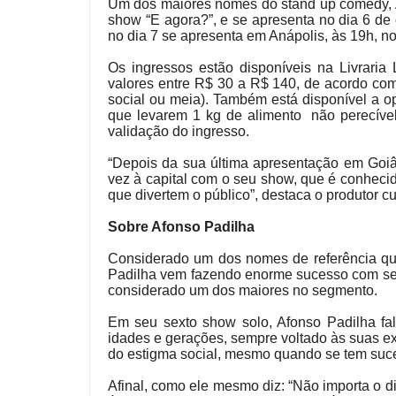
Um dos maiores nomes do stand up comedy, 
show “E agora?”, e se apresenta no dia 6 d
no dia 7 se apresenta em Anápolis, às 19h, n
Os ingressos estão disponíveis na Livraria
valores entre R$ 30 a R$ 140, de acordo com o
social ou meia). Também está disponível a o
que levarem 1 kg de alimento não perecível,
validação do ingresso.
“Depois da sua última apresentação em Goiâ
vez à capital com o seu show, que é conheci
que divertem o público”, destaca o produtor cu
Sobre Afonso Padilha
Considerado um dos nomes de referência qua
Padilha vem fazendo enorme sucesso com seu
considerado um dos maiores no segmento.
Em seu sexto show solo, Afonso Padilha fal
idades e gerações, sempre voltado às suas expe
do estigma social, mesmo quando se tem suce
Afinal, como ele mesmo diz: “Não importa o 