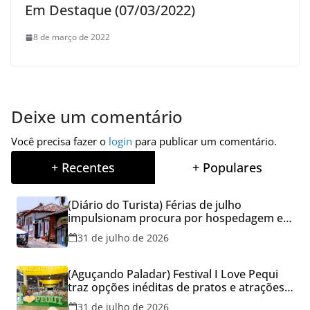
Em Destaque (07/03/2022)
8 de março de 2022
Deixe um comentário
Você precisa fazer o
login
para publicar um comentário.
+ Recentes
+ Populares
(Diário do Turista) Férias de julho
impulsionam procura por hospedagem em
Goiás e reforçam cuidados na hora de
31 de julho de 2026
reservar viagens
(Aguçando Paladar) Festival I Love Pequi
traz opções inéditas de pratos e atrações
gratuitas no fim de semana dos Pais em
31 de julho de 2026