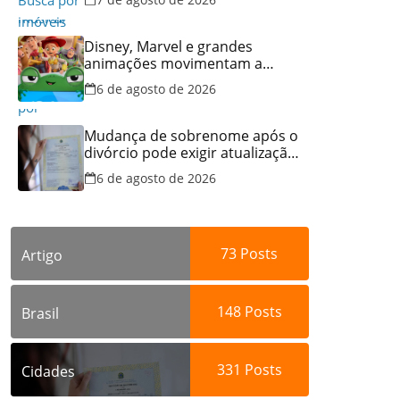
no Brasil
Disney, Marvel e grandes
animações movimentam a
programação do Cineflix do
6 de agosto de 2026
Aparecida Shopping
Mudança de sobrenome após o
divórcio pode exigir atualização
dos documentos dos filhos
6 de agosto de 2026
para evitar transtornos
73
Posts
Artigo
148
Posts
Brasil
331
Posts
Cidades