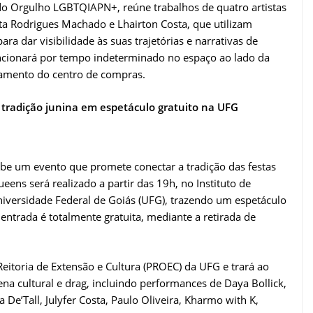
s do Orgulho LGBTQIAPN+, reúne trabalhos de quatro artistas
ta Rodrigues Machado e Lhairton Costa, que utilizam
ra dar visibilidade às suas trajetórias e narrativas de
funcionará por tempo indeterminado no espaço ao lado da
namento do centro de compras.
 tradição junina em espetáculo gratuito na UFG
ebe um evento que promete conectar a tradição das festas
eens será realizado a partir das 19h, no Instituto de
Universidade Federal de Goiás (UFG), trazendo um espetáculo
 entrada é totalmente gratuita, mediante a retirada de
itoria de Extensão e Cultura (PROEC) da UFG e trará ao
ena cultural e drag, incluindo performances de Daya Bollick,
De’Tall, Julyfer Costa, Paulo Oliveira, Kharmo with K,