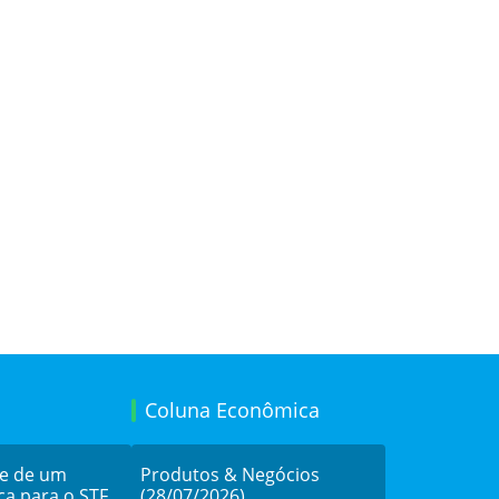
Coluna Econômica
de de um
Produtos & Negócios
ca para o STF
(28/07/2026)