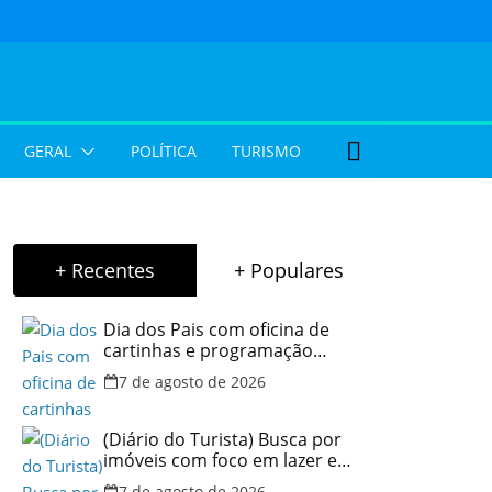
GERAL
POLÍTICA
TURISMO
+ Recentes
+ Populares
Dia dos Pais com oficina de
cartinhas e programação
musical gratuita em Aparecida
7 de agosto de 2026
de Goiânia
(Diário do Turista) Busca por
imóveis com foco em lazer e
locação por temporada cresce
7 de agosto de 2026