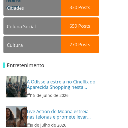
330
Posts
Cidades
659
Posts
Coluna Social
270
Posts
Cultura
Entretenimento
A Odisseia estreia no Cineflix do
Aparecida Shopping nesta
quinta, 16
15 de julho de 2026
Live Action de Moana estreia
nas telonas e promete levar
aventura e emoção ao Cineflix
8 de julho de 2026
do Aparecida Shopping