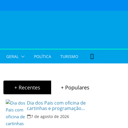
GERAL
POLÍTICA
TURISMO
+ Recentes
+ Populares
Dia dos Pais com oficina de
cartinhas e programação
musical gratuita em Aparecida
7 de agosto de 2026
de Goiânia