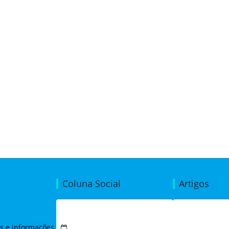
Coluna Social
Artigos
Em Destaque (31/07/2026)
A Necessida
Código de Éti
as e informações
31 de julho de 2026