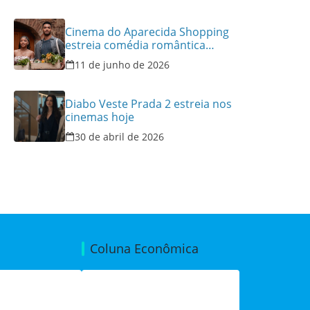
Cinema do Aparecida Shopping
estreia comédia romântica
ambientada na Itália, hoje e
11 de junho de 2026
lança promoção para o Dia dos
Namorados
Diabo Veste Prada 2 estreia nos
cinemas hoje
30 de abril de 2026
Coluna Econômica
de de um
Produtos & Negócios
ca para o STF
(28/07/2026)