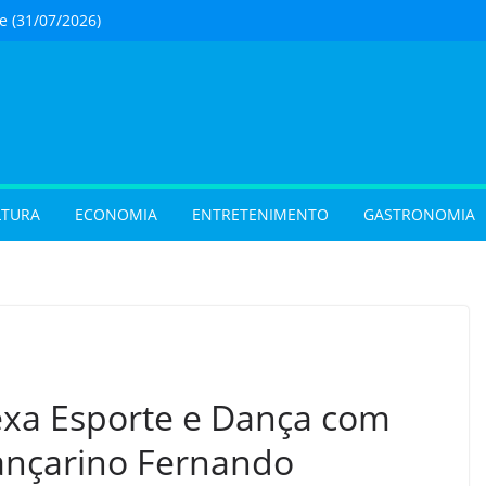
 (31/07/2026)
 com oficina de
 programação musical
 Aparecida de Goiânia
 sobrenome após o
e exigir atualização dos
dos filhos para evitar
urista) Férias de julho
LTURA
ECONOMIA
ENTRETENIMENTO
GASTRONOMIA
m procura por
 em Goiás e reforçam
 hora de reservar
ladar) Festival I Love
pções inéditas de
ações gratuitas no fim
os Pais em Goiânia
exa Esporte e Dança com
dançarino Fernando