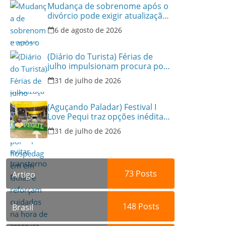
Mudança de sobrenome após o
divórcio pode exigir atualização
dos documentos dos filhos
6 de agosto de 2026
para evitar transtornos
(Diário do Turista) Férias de
julho impulsionam procura por
hospedagem em Goiás e
31 de julho de 2026
reforçam cuidados na hora de
reservar viagens
(Aguçando Paladar) Festival I
Love Pequi traz opções inéditas
de pratos e atrações gratuitas
31 de julho de 2026
no fim de semana dos Pais em
Goiânia
73
Posts
Artigo
148
Posts
Brasil