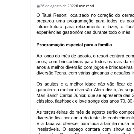
26 de agosto de 2022
6 min read
O Tauá Resort, localizado no coração do cerrad
preparou uma programação para todos os gost
infraestrutura para relaxamento e lazer, o Ta
experiências gastronômicas durante todo o mês.
Programação especial para a família
Ao longo do mês de agosto, o resort contará co
anos, com brincadeiras para todos os dias da se
anos a melhor diversão com jogos e brincadeiras
diversão Teens, com várias gincanas e desafios i
Os adultos e a melhor idade não vão ficar de f
garantem a melhor diversão. Além disso, às segun
Man Band” Carlos Júnior, que se apresenta das 21
clássico, flashback e love songs dos anos 70, 80 
Às terças-feiras do mês de agosto serão compost
diversão fica por conta do teste de conheciment
Vila Tauá vai oferecer para toda a família muita 
irresistíveis. O espaço contará com show ao 