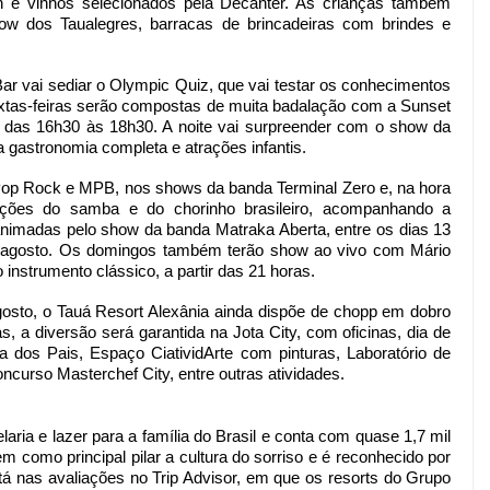
e vinhos selecionados pela Decanter. As crianças também 
how dos Taualegres, barracas de brincadeiras com brindes e 
Bar vai sediar o Olympic Quiz, que vai testar os conhecimentos 
extas-feiras serão compostas de muita badalação com a Sunset 
as 16h30 às 18h30. A noite vai surpreender com o show da 
 gastronomia completa e atrações infantis.
Pop Rock e MPB, nos shows da banda Terminal Zero e, na hora 
ações do samba e do chorinho brasileiro, acompanhando a 
 animadas pelo show da banda Matraka Aberta, entre os dias 13 
de agosto. Os domingos também terão show ao vivo com Mário 
 instrumento clássico, a partir das 21 horas.
sto, o Tauá Resort Alexânia ainda dispõe de chopp em dobro 
s, a diversão será garantida na Jota City, com oficinas, dia de 
ia dos Pais, Espaço CiatividArte com pinturas, Laboratório de 
ncurso Masterchef City, entre outras atividades.
aria e lazer para a família do Brasil e conta com quase 1,7 mil 
como principal pilar a cultura do sorriso e é reconhecido por 
tá nas avaliações no Trip Advisor, em que os resorts do Grupo 