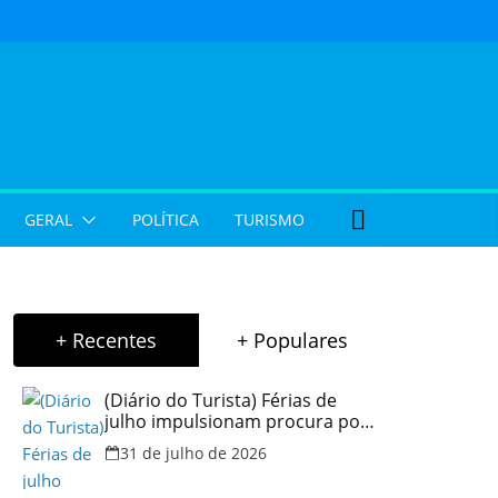
GERAL
POLÍTICA
TURISMO
+ Recentes
+ Populares
(Diário do Turista) Férias de
julho impulsionam procura por
hospedagem em Goiás e
31 de julho de 2026
reforçam cuidados na hora de
reservar viagens