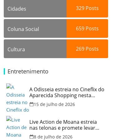
329
Posts
Cidades
659
Posts
Coluna Social
269
Posts
Cultura
Entretenimento
A Odisseia estreia no Cineflix do
Aparecida Shopping nesta
quinta, 16
15 de julho de 2026
Live Action de Moana estreia
nas telonas e promete levar
aventura e emoção ao Cineflix
8 de julho de 2026
do Aparecida Shopping