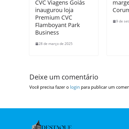
CVC Viagens Goiás
marge
inaugurou loja
Corum
Premium CVC
9 de se
Flamboyant Park
Business
28 de março de 2025
Deixe um comentário
Você precisa fazer o
login
para publicar um comen