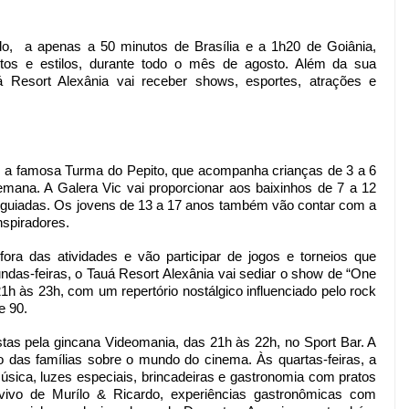
o,  a apenas a 50 minutos de Brasília e a 1h20 de Goiânia, 
os e estilos, durante todo o mês de agosto. 
Além da sua 
uá Resort Alexânia vai receber shows, esportes, atrações e 
m a famosa Turma do Pepito, que acompanha crianças de 3 a 6 
mana. A Galera Vic vai proporcionar aos baixinhos de 7 a 12 
 guiadas. Os jovens de 13 a 17 anos também vão contar com a 
nspiradores. 
ora das atividades e vão participar de jogos e torneios que 
das-feiras, o Tauá Resort Alexânia vai sediar o show de “One 
h às 23h, com um repertório nostálgico influenciado pelo rock 
e 90.
as pela gincana Videomania, das 21h às 22h, no Sport Bar. A 
o das famílias sobre o mundo do cinema. Às quartas-feiras, a 
música, luzes especiais, brincadeiras e gastronomia com pratos 
vivo de Murílo & Ricardo, experiências gastronômicas com 