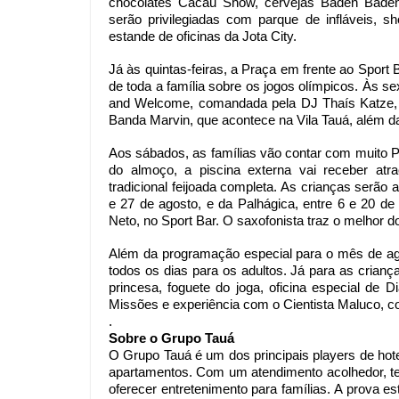
chocolates Cacau Show, cervejas Baden Baden 
serão privilegiadas com parque de infláveis, s
estande de oficinas da Jota City.
Já às quintas-feiras, a Praça em frente ao Sport 
de toda a família sobre os jogos olímpicos. Às s
and Welcome, comandada pela DJ Thaís Katze, d
Banda Marvin, que acontece na Vila Tauá, além da
Aos sábados, as famílias vão contar com muito 
do almoço, a piscina externa vai receber atr
tradicional feijoada completa. As crianças serão
e 27 de agosto, e da Palhágica, entre 6 e 20 
Neto, no Sport Bar. O saxofonista traz o melhor do
Além da programação especial para o mês de ago
todos os dias para os adultos. Já para as criança
princesa, foguete do joga, oficina especial de D
Missões e experiência com o Cientista Maluco, co
.
Sobre o Grupo Tauá
O Grupo Tauá é um dos principais players de hotel
apartamentos. Com um atendimento acolhedor, tem 
oferecer entretenimento para famílias. A prova es