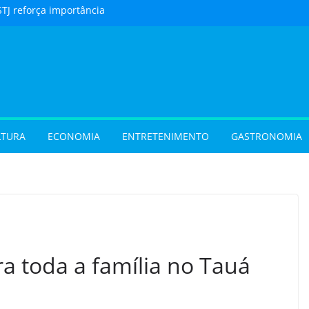
STJ reforça importância
to feito em cartório
urista) Férias de julho
m procura por
 em Goiás e reforçam
 hora de reservar
ladar) Festival I Love
pções inéditas de
LTURA
ECONOMIA
ENTRETENIMENTO
GASTRONOMIA
ações gratuitas no fim
os Pais em Goiânia
 (31/07/2026)
 (29/07/2026)
ra toda a família no Tauá