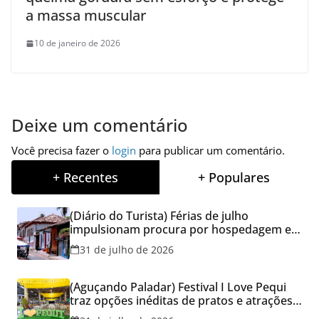
a massa muscular
10 de janeiro de 2026
Deixe um comentário
Você precisa fazer o
login
para publicar um comentário.
+ Recentes
+ Populares
(Diário do Turista) Férias de julho
impulsionam procura por hospedagem em
Goiás e reforçam cuidados na hora de
31 de julho de 2026
reservar viagens
(Aguçando Paladar) Festival I Love Pequi
traz opções inéditas de pratos e atrações
gratuitas no fim de semana dos Pais em