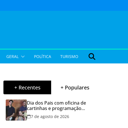
GERAL
POLÍTICA
TURISMO
+ Recentes
+ Populares
Dia dos Pais com oficina de
cartinhas e programação
musical gratuita em Aparecida
7 de agosto de 2026
de Goiânia