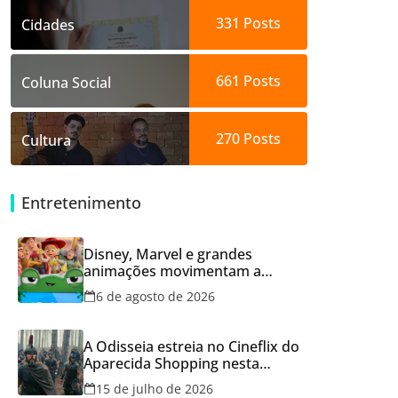
331
Posts
Cidades
661
Posts
Coluna Social
270
Posts
Cultura
Entretenimento
Disney, Marvel e grandes
animações movimentam a
programação do Cineflix do
6 de agosto de 2026
Aparecida Shopping
A Odisseia estreia no Cineflix do
Aparecida Shopping nesta
quinta, 16
15 de julho de 2026