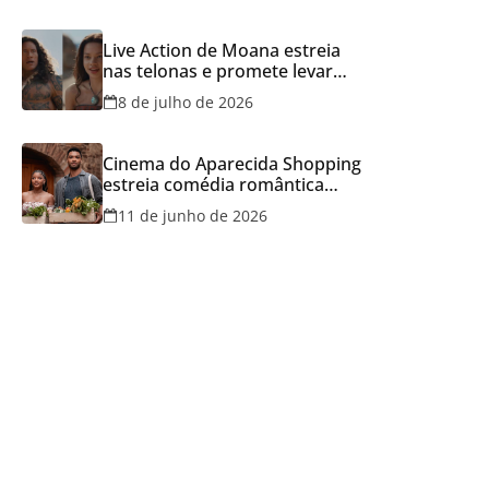
Live Action de Moana estreia
nas telonas e promete levar
aventura e emoção ao Cineflix
8 de julho de 2026
do Aparecida Shopping
Cinema do Aparecida Shopping
estreia comédia romântica
ambientada na Itália, hoje e
11 de junho de 2026
lança promoção para o Dia dos
Namorados