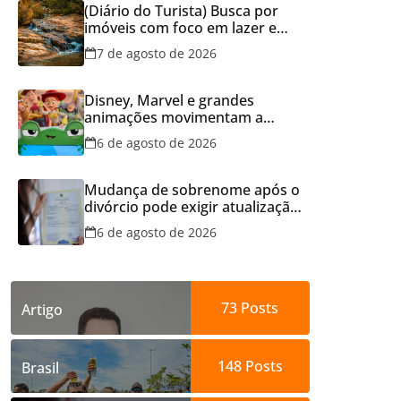
(Diário do Turista) Busca por
imóveis com foco em lazer e
locação por temporada cresce
7 de agosto de 2026
no Brasil
Disney, Marvel e grandes
animações movimentam a
programação do Cineflix do
6 de agosto de 2026
Aparecida Shopping
Mudança de sobrenome após o
divórcio pode exigir atualização
dos documentos dos filhos
6 de agosto de 2026
para evitar transtornos
73
Posts
Artigo
148
Posts
Brasil