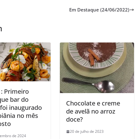
Em Destaque (24/06/2022)
m
: Primeiro
que bar do
Chocolate e creme
 foi inaugurado
de avelã no arroz
iânia no mês
doce?
osto
20 de julho de 2023
tembro de 2024