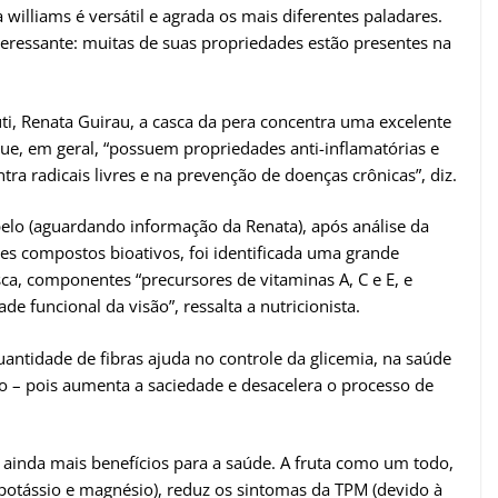
williams é versátil e agrada os mais diferentes paladares.
nteressante: muitas de suas propriedades estão presentes na
uti, Renata Guirau, a casca da pera concentra uma excelente
ue, em geral, “possuem propriedades anti-inflamatórias e
tra radicais livres e na prevenção de doenças crônicas”, diz.
elo (aguardando informação da Renata), após análise da
es compostos bioativos, foi identificada uma grande
sca, componentes “precursores de vitaminas A, C e E, e
e funcional da visão”, ressalta a nutricionista.
antidade de fibras ajuda no controle da glicemia, na saúde
to – pois aumenta a saciedade e desacelera o processo de
 ainda mais benefícios para a saúde. A fruta como um todo,
 potássio e magnésio), reduz os sintomas da TPM (devido à