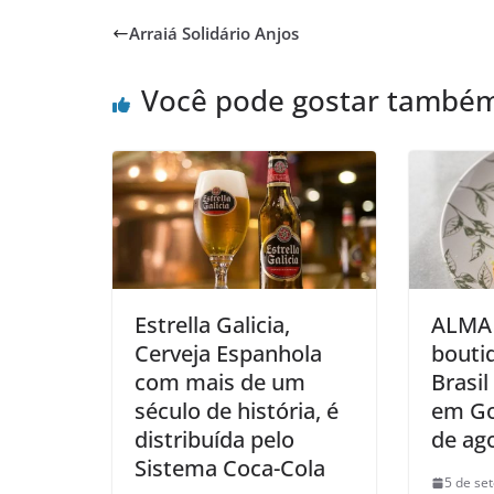
Arraiá Solidário Anjos
Você pode gostar també
Estrella Galicia,
ALMA 
Cerveja Espanhola
bouti
com mais de um
Brasil
século de história, é
em Go
distribuída pelo
de ag
Sistema Coca-Cola
5 de se