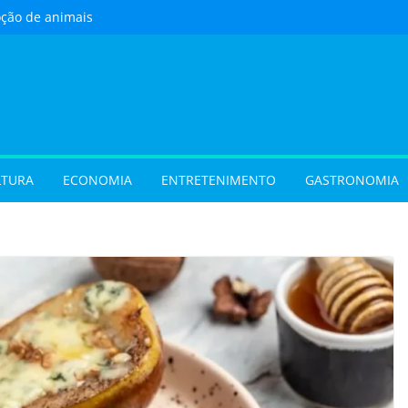
oção de animais
ste sábado (8) em
e Goiânia
 com oficina de
 programação musical
 Aparecida de Goiânia
urista) Busca por
 foco em lazer e
 temporada cresce no
LTURA
ECONOMIA
ENTRETENIMENTO
GASTRONOMIA
vel e grandes
movimentam a
 do Cineflix do
Shopping
 sobrenome após o
e exigir atualização dos
dos filhos para evitar