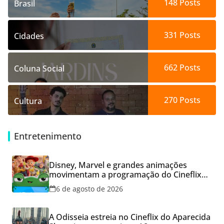
148
Posts
Brasil
331
Posts
Cidades
662
Posts
Coluna Social
270
Posts
Cultura
Entretenimento
Disney, Marvel e grandes animações
movimentam a programação do Cineflix
do Aparecida Shopping
6 de agosto de 2026
A Odisseia estreia no Cineflix do Aparecida