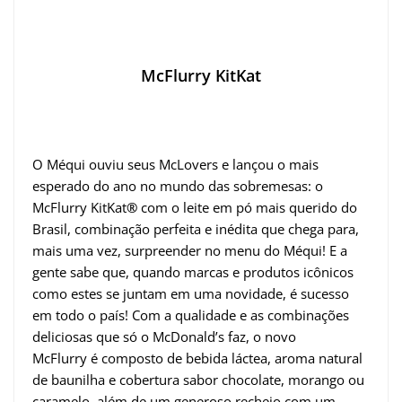
McFlurry KitKat
O Méqui ouviu seus McLovers e lançou o mais
esperado do ano no mundo das sobremesas: o
McFlurry KitKat
®
com o leite em pó mais querido do
Brasil, combinação perfeita e inédita que chega para,
mais uma vez, surpreender no menu do Méqui! E a
gente sabe que, quando marcas e produtos icônicos
como estes se juntam em uma novidade, é sucesso
em todo o país! Com a qualidade e as combinações
deliciosas que só o McDonald’s faz, o novo
McFlurry é composto de bebida láctea, aroma natural
de baunilha e cobertura sabor chocolate, morango ou
caramelo, além de um generoso recheio com um