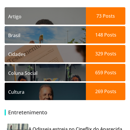
73
Posts
Artigo
148
Posts
Brasil
329
Posts
Cidades
659
Posts
Coluna Social
269
Posts
Cultura
Entretenimento
A Odisseia estreia no Cineflix do Aparecida