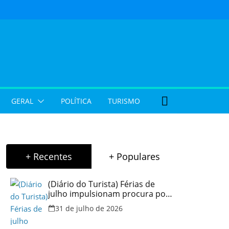
GERAL
POLÍTICA
TURISMO
+ Recentes
+ Populares
(Diário do Turista) Férias de
julho impulsionam procura por
hospedagem em Goiás e
31 de julho de 2026
reforçam cuidados na hora de
reservar viagens