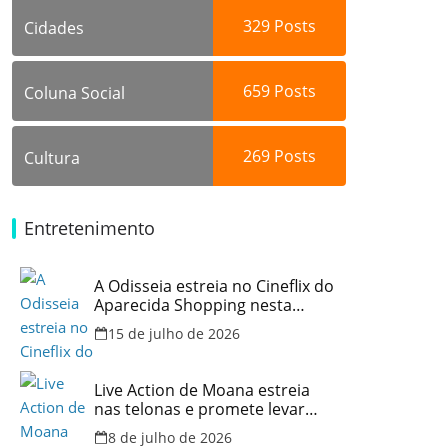
329
Posts
Cidades
659
Posts
Coluna Social
269
Posts
Cultura
Entretenimento
A Odisseia estreia no Cineflix do
Aparecida Shopping nesta
quinta, 16
15 de julho de 2026
Live Action de Moana estreia
nas telonas e promete levar
aventura e emoção ao Cineflix
8 de julho de 2026
do Aparecida Shopping