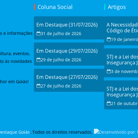
Coluna Social
Artigos
Em Destaque (31/07/2026)
A Necessida
Código de Éti
as e informações
31 de julho de 2026
19 de janeir
Em Destaque (29/07/2026)
ltura, eventos,
STJ e a Lei do
29 de julho de 2026
to às novidades
Insegurança 
Debate e a Re
3 de novemb
Modernizaçã
Em Destaque (27/07/2026)
lhor em Goiás!
27 de julho de 2026
STJ e a Lei do
Insegurança 
Debate e a Re
21 de outubr
Modernizaçã
estaque Goiás
. Todos os direitos reservados.