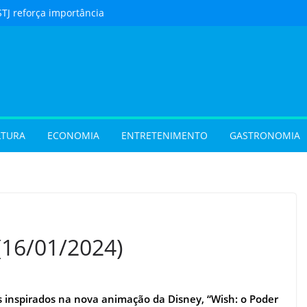
STJ reforça importância
to feito em cartório
urista) Férias de julho
m procura por
 em Goiás e reforçam
 hora de reservar
ladar) Festival I Love
pções inéditas de
LTURA
ECONOMIA
ENTRETENIMENTO
GASTRONOMIA
ações gratuitas no fim
os Pais em Goiânia
 (31/07/2026)
 (29/07/2026)
(16/01/2024)
os inspirados na nova animação da Disney, “Wish: o Poder