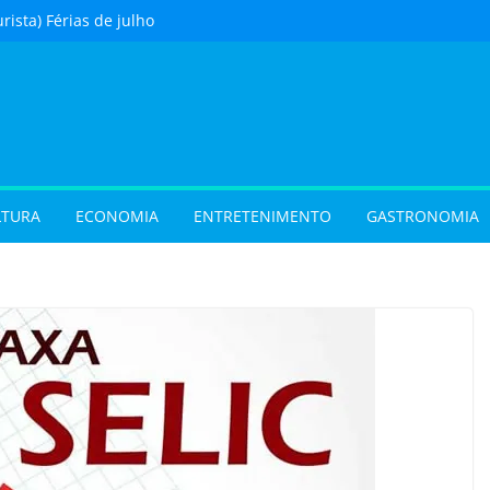
urista) Férias de julho
m procura por
 em Goiás e reforçam
 hora de reservar
 com oficina de
 programação musical
 Aparecida de Goiânia
vel e grandes
LTURA
ECONOMIA
ENTRETENIMENTO
GASTRONOMIA
movimentam a
 do Cineflix do
Shopping
 sobrenome após o
e exigir atualização dos
dos filhos para evitar
oção de animais
ste sábado (8) em
e Goiânia