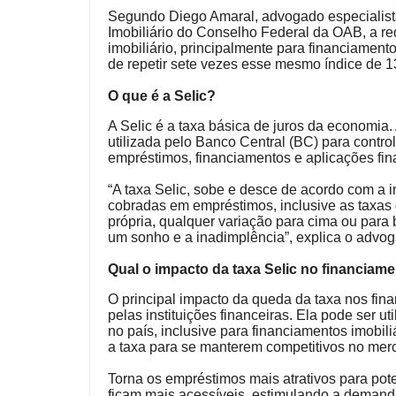
Segundo Diego Amaral, advogado especialista e
Imobiliário do Conselho Federal da OAB, a re
imobiliário, principalmente para financiamento
de repetir sete vezes esse mesmo índice de 13
O que é a Selic?
A Selic é a taxa básica de juros da economia. 
utilizada pelo Banco Central (BC) para control
empréstimos, financiamentos e aplicações fin
“A taxa Selic, sobe e desce de acordo com a in
cobradas em empréstimos, inclusive as taxas d
própria, qualquer variação para cima ou para 
um sonho e a inadimplência”, explica o advo
Qual o impacto da taxa Selic no financiame
O principal impacto da queda da taxa nos fin
pelas instituições financeiras. Ela pode ser u
no país, inclusive para financiamentos imobi
a taxa para se manterem competitivos no mer
Torna os empréstimos mais atrativos para pot
ficam mais acessíveis, estimulando a demanda