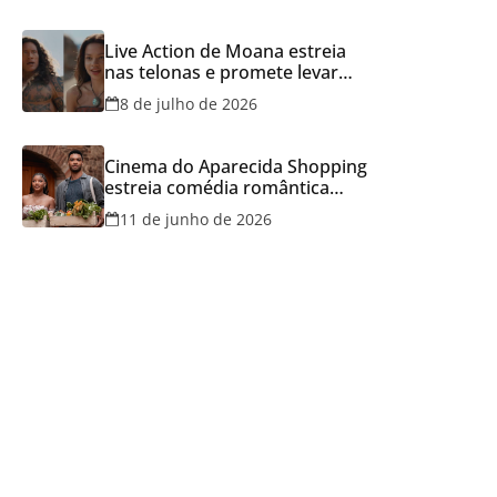
Live Action de Moana estreia
nas telonas e promete levar
aventura e emoção ao Cineflix
8 de julho de 2026
do Aparecida Shopping
Cinema do Aparecida Shopping
estreia comédia romântica
ambientada na Itália, hoje e
11 de junho de 2026
lança promoção para o Dia dos
Namorados