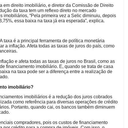
m direito imobiliário, e diretor da Comissão de Direito
dução da taxa tem um reflexo direto no mercado
s imobiliários, “Pela primeira vez a Selic diminuiu, depois
,75%, essa baixa na taxa já era esperada”, explica.
A taxa é a principal ferramenta de política monetária
ar a inflação. Afeta todas as taxas de juros do país, como
anceiras.
flação e afeta todas as taxas de juros no Brasil, como as
e financiamento imobiliário. E, quando se trata de casa
baixa na taxa pode ser a diferença entre a realização de
gado.
nto imobiliário?
anciamentos imobiliários é a redução dos juros cobrados
tilizada como referência para diversas operações de crédito
liários. Portanto, quando cai, os bancos também diminuem
cado.
enciais compradores, pois os custos de financiamento
 por crédito para a compra de imóveis. Com isso, o