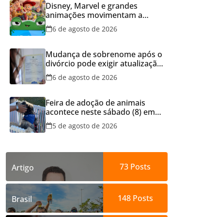
Disney, Marvel e grandes
animações movimentam a
programação do Cineflix do
6 de agosto de 2026
Aparecida Shopping
Mudança de sobrenome após o
divórcio pode exigir atualização
dos documentos dos filhos
6 de agosto de 2026
para evitar transtornos
Feira de adoção de animais
acontece neste sábado (8) em
Aparecida de Goiânia
5 de agosto de 2026
73
Posts
Artigo
148
Posts
Brasil