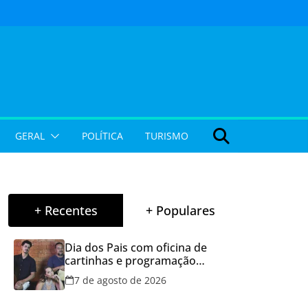
GERAL
POLÍTICA
TURISMO
+ Recentes
+ Populares
Dia dos Pais com oficina de
cartinhas e programação
musical gratuita em Aparecida
7 de agosto de 2026
de Goiânia