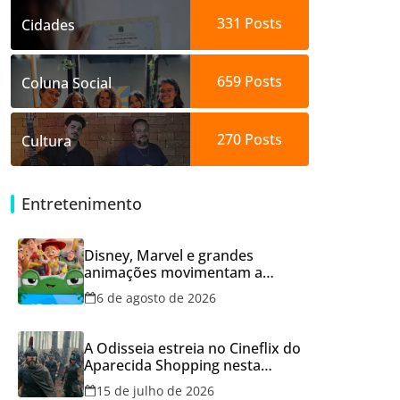
331
Posts
Cidades
659
Posts
Coluna Social
270
Posts
Cultura
Entretenimento
Disney, Marvel e grandes
animações movimentam a
programação do Cineflix do
6 de agosto de 2026
Aparecida Shopping
A Odisseia estreia no Cineflix do
Aparecida Shopping nesta
quinta, 16
15 de julho de 2026