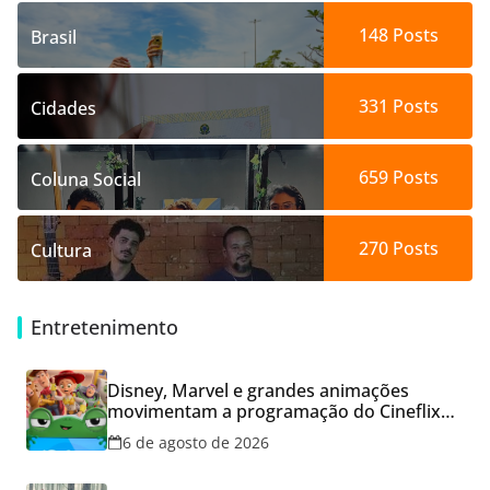
148
Posts
Brasil
331
Posts
Cidades
659
Posts
Coluna Social
270
Posts
Cultura
Entretenimento
Disney, Marvel e grandes animações
movimentam a programação do Cineflix
do Aparecida Shopping
6 de agosto de 2026