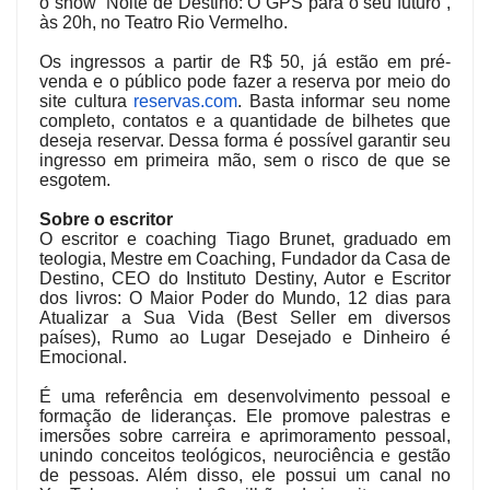
o show “Noite de Destino: O GPS para o seu futuro”,
às 20h, no Teatro Rio Vermelho.
Os ingressos a partir de R$ 50, já estão em pré-
venda e o público pode fazer a reserva por meio do
site cultura
reservas.com
. Basta informar seu nome
completo, contatos e a quantidade de bilhetes que
deseja reservar. Dessa forma é possível garantir seu
ingresso em primeira mão, sem o risco de que se
esgotem.
Sobre o escritor
O escritor e coaching Tiago Brunet, graduado em
teologia, Mestre em Coaching, Fundador da Casa de
Destino, CEO do Instituto Destiny, Autor e Escritor
dos livros: O Maior Poder do Mundo, 12 dias para
Atualizar a Sua Vida (Best Seller em diversos
países), Rumo ao Lugar Desejado e Dinheiro é
Emocional.
É uma referência em desenvolvimento pessoal e
formação de lideranças. Ele promove palestras e
imersões sobre carreira e aprimoramento pessoal,
unindo conceitos teológicos, neurociência e gestão
de pessoas. Além disso, ele possui um canal no