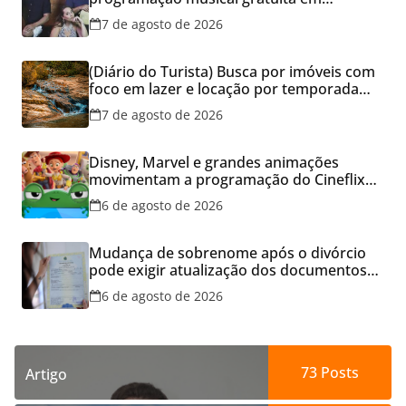
Aparecida de Goiânia
7 de agosto de 2026
(Diário do Turista) Busca por imóveis com
foco em lazer e locação por temporada
cresce no Brasil
7 de agosto de 2026
Disney, Marvel e grandes animações
movimentam a programação do Cineflix
do Aparecida Shopping
6 de agosto de 2026
Mudança de sobrenome após o divórcio
pode exigir atualização dos documentos
dos filhos para evitar transtornos
6 de agosto de 2026
73
Posts
Artigo