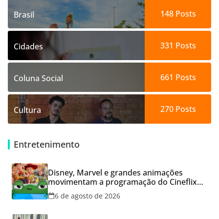
148
Posts
Brasil
331
Posts
Cidades
661
Posts
Coluna Social
270
Posts
Cultura
Entretenimento
Disney, Marvel e grandes animações
movimentam a programação do Cineflix
do Aparecida Shopping
6 de agosto de 2026