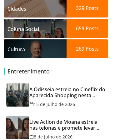
329
Posts
Cidades
659
Posts
Coluna Social
269
Posts
Cultura
Entretenimento
A Odisseia estreia no Cineflix do
Aparecida Shopping nesta
quinta, 16
15 de julho de 2026
Live Action de Moana estreia
nas telonas e promete levar
aventura e emoção ao Cineflix
8 de julho de 2026
do Aparecida Shopping