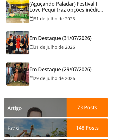
(Aguçando Paladar) Festival I
Love Pequi traz opções inéditas
de pratos e atrações gratuitas
31 de julho de 2026
no fim de semana dos Pais em
Goiânia
Em Destaque (31/07/2026)
31 de julho de 2026
Em Destaque (29/07/2026)
29 de julho de 2026
73
Posts
Artigo
148
Posts
Brasil