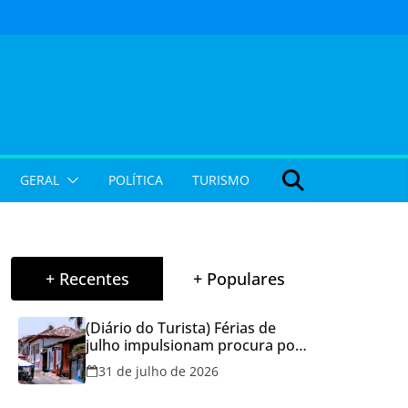
GERAL
POLÍTICA
TURISMO
+ Recentes
+ Populares
(Diário do Turista) Férias de
julho impulsionam procura por
hospedagem em Goiás e
31 de julho de 2026
reforçam cuidados na hora de
reservar viagens