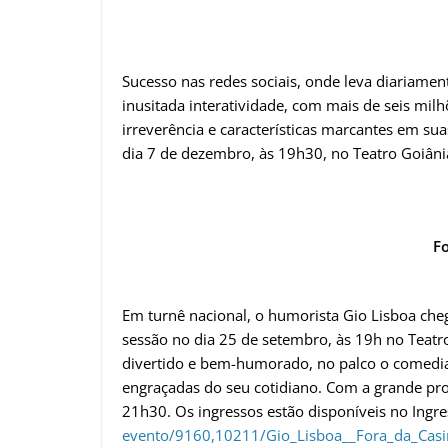
Sucesso nas redes sociais, onde leva diariam
inusitada interatividade, com mais de seis milh
irreverência e características marcantes em sua
dia 7 de dezembro, às 19h30, no Teatro Goiâni
F
Em turnê nacional, o humorista Gio Lisboa che
sessão no dia 25 de setembro, às 19h no Teatro
divertido e bem-humorado, no palco o comedian
engraçadas do seu cotidiano. Com a grande proc
21h30. Os ingressos estão disponíveis no Ingres
evento/9160,10211/Gio_Lisboa__
Fora_da_Cas