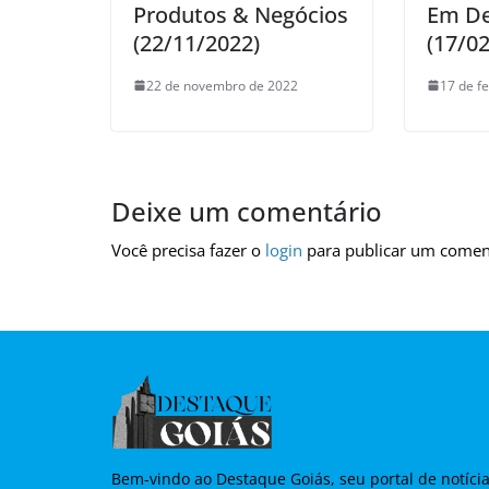
Produtos & Negócios
Em D
(22/11/2022)
(17/0
22 de novembro de 2022
17 de f
Deixe um comentário
Você precisa fazer o
login
para publicar um comen
Bem-vindo ao Destaque Goiás, seu portal de notíci