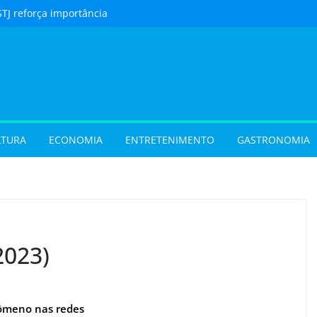
STJ reforça importância
to feito em cartório
urista) Férias de julho
m procura por
 em Goiás e reforçam
 hora de reservar
ladar) Festival I Love
pções inéditas de
LTURA
ECONOMIA
ENTRETENIMENTO
GASTRONOMIA
ações gratuitas no fim
os Pais em Goiânia
 (31/07/2026)
 (29/07/2026)
2023)
ômeno nas redes