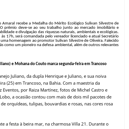
go Amaral recebe a Medalha do Mérito Ecológico Sulivan Silvestre de
 O prêmio deve-se ao seu trabalho junto ao mercado imobiliário e
ilidade e divulgação das riquezas naturais, ambientais e ecológicas.
 às 17h, será comandada pelo vereador licenciado e atual Secretário
uma homenagem ao promotor Sulivan Silvestre de Oliveira. Falecido
iás como um pioneiro na defesa ambiental, além de outros relevantes
uliano) e Mohana do Couto marca segunda-feira em Trancoso
nejo Juliano, da dupla Henrique e Juliano, e sua noiva
ra (25) em Trancoso, na Bahia. Com a maestria da
 Eventos, por Raiza Martínez, fotos de Michel Castro e
 Lobo, a ocasião contou com mais de dois mil pacotes de
 de orquídeas, tulipas, bouvardias e rosas, nas cores rosa
e a festa à beira mar, na charmosa Villa 21. Durante o