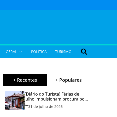
GERAL
POLÍTICA
TURISMO
+ Recentes
+ Populares
(Diário do Turista) Férias de
julho impulsionam procura por
hospedagem em Goiás e
31 de julho de 2026
reforçam cuidados na hora de
reservar viagens