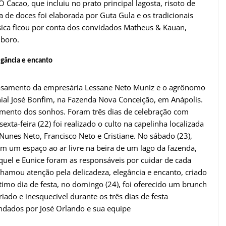
 Cacao, que incluiu no prato principal lagosta, risoto de
 de doces foi elaborada por Guta Gula e os tradicionais
sica ficou por conta dos convidados Matheus & Kauan,
lboro.
egância e encanto
 casamento da empresária Lessane Neto Muniz e o agrônomo
al José Bonfim, na Fazenda Nova Conceição, em Anápolis.
amento dos sonhos. Foram três dias de celebração com
exta-feira (22) foi realizado o culto na capelinha localizada
Nunes Neto, Francisco Neto e Cristiane. No sábado (23),
em um espaço ao ar livre na beira de um lago da fazenda,
uel e Eunice foram as responsáveis por cuidar de cada
hamou atenção pela delicadeza, elegância e encanto, criado
ltimo dia de festa, no domingo (24), foi oferecido um brunch
iado e inesquecível durante os três dias de festa
ndados por José Orlando e sua equipe