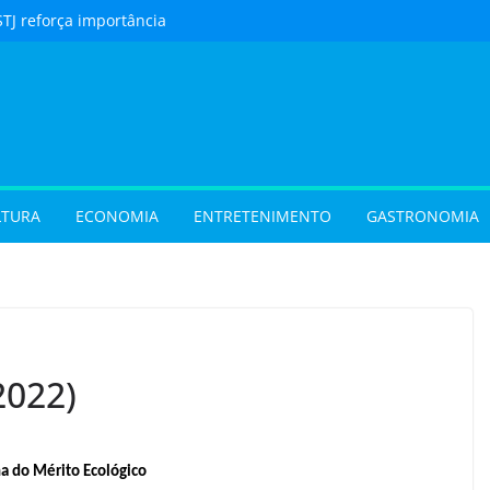
STJ reforça importância
to feito em cartório
urista) Férias de julho
m procura por
 em Goiás e reforçam
 hora de reservar
ladar) Festival I Love
pções inéditas de
LTURA
ECONOMIA
ENTRETENIMENTO
GASTRONOMIA
ações gratuitas no fim
os Pais em Goiânia
 (31/07/2026)
 (29/07/2026)
2022)
 do Mérito Ecológico