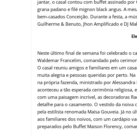
jantar, o casal contou com buffet assinado por O
grana padano e filé mignon black angus. A mesa
bem-casados Conceição. Durante a festa, a mú
Guilherme & Benuto, Jhon Amplificado e DJ Ma
El
Neste último final de semana foi celebrado o
Waldemar Francelim, comandado pelo cerimoni
O casal reuniu amigos e familiares em um cas
muita alegria e pessoas queridas por perto. Na s
na própria fazenda, ministrado por Alessandra 
aconteceu a tão esperada cerimônia religiosa, 
com uma paisagem incrível, as decoradoras Raq
detalhe para o casamento. O vestido da noiva c
pela estilista renomada Maísa Gouveia. Já no ú
aos familiares dos noivos, com um cardápio var
preparados pelo Buffet Maison Florency, coma