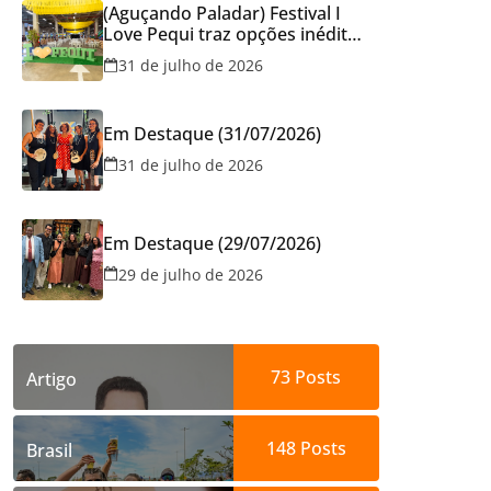
(Aguçando Paladar) Festival I
Love Pequi traz opções inéditas
de pratos e atrações gratuitas
31 de julho de 2026
no fim de semana dos Pais em
Goiânia
Em Destaque (31/07/2026)
31 de julho de 2026
Em Destaque (29/07/2026)
29 de julho de 2026
73
Posts
Artigo
148
Posts
Brasil