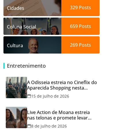
329
Posts
Cidades
659
Posts
Coluna Social
269
Posts
Cultura
Entretenimento
A Odisseia estreia no Cineflix do
Aparecida Shopping nesta
quinta, 16
15 de julho de 2026
Live Action de Moana estreia
nas telonas e promete levar
aventura e emoção ao Cineflix
8 de julho de 2026
do Aparecida Shopping