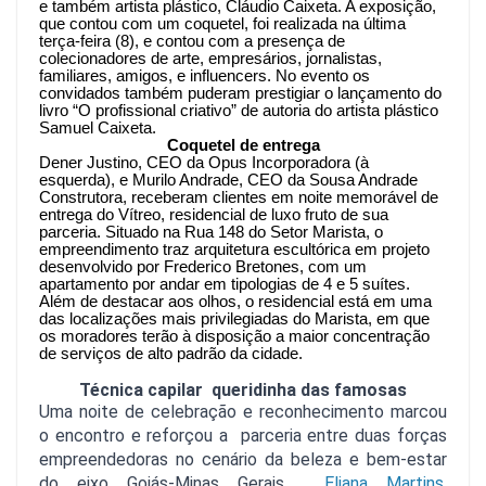
e também artista plástico, Cláudio Caixeta. A exposição,
que contou com um coquetel, foi realizada na última
terça-feira (8), e contou com a presença de
colecionadores de arte, empresários, jornalistas,
familiares, amigos, e influencers. No evento os
convidados também puderam prestigiar o lançamento do
livro “O profissional criativo” de autoria do artista plástico
Samuel Caixeta.
Coquetel de entrega
Dener Justino, CEO da Opus Incorporadora (à
esquerda), e Murilo Andrade, CEO da Sousa Andrade
Construtora, receberam clientes em noite memorável de
entrega do Vítreo, residencial de luxo fruto de sua
parceria. Situado na Rua 148 do Setor Marista, o
empreendimento traz arquitetura escultórica em projeto
desenvolvido por Frederico Bretones, com um
apartamento por andar em tipologias de 4 e 5 suítes.
Além de destacar aos olhos, o residencial está em uma
das localizações mais privilegiadas do Marista, em que
os moradores terão à disposição a maior concentração
de serviços de alto padrão da cidade.
Técnica capilar queridinha das famosas
Uma noite de celebração e reconhecimento marcou 
o encontro e reforçou a  parceria entre duas forças 
empreendedoras no cenário da beleza e bem-estar 
do eixo Goiás-Minas Gerais.
  Eliana Martins,