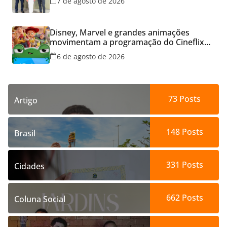
7 de agosto de 2026
Disney, Marvel e grandes animações
movimentam a programação do Cineflix
do Aparecida Shopping
6 de agosto de 2026
73
Posts
Artigo
148
Posts
Brasil
331
Posts
Cidades
662
Posts
Coluna Social