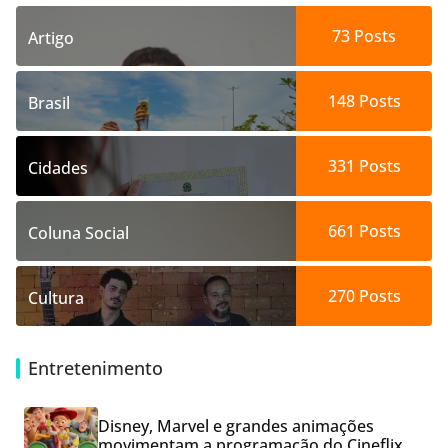
73
Posts
Artigo
148
Posts
Brasil
331
Posts
Cidades
661
Posts
Coluna Social
270
Posts
Cultura
Entretenimento
Disney, Marvel e grandes animações
movimentam a programação do Cineflix