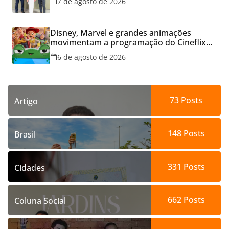
7 de agosto de 2026
Disney, Marvel e grandes animações
movimentam a programação do Cineflix
do Aparecida Shopping
6 de agosto de 2026
73
Posts
Artigo
148
Posts
Brasil
331
Posts
Cidades
662
Posts
Coluna Social