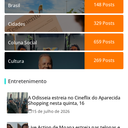
148
Posts
Brasil
329
Posts
Cidades
659
Posts
Coluna Social
269
Posts
Cultura
Entretenimento
A Odisseia estreia no Cineflix do Aparecida
Shopping nesta quinta, 16
15 de julho de 2026
Live Action de Moana estreia nas telonas e