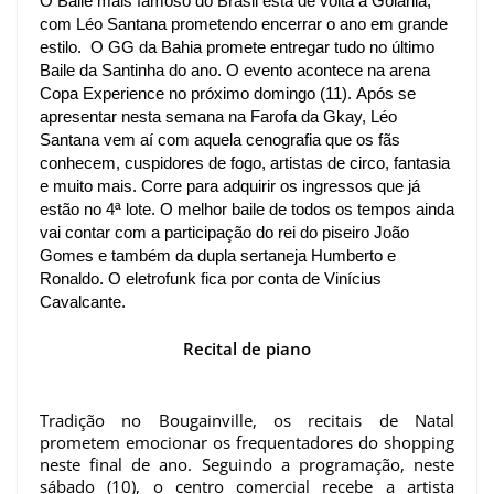
O Baile mais famoso do Brasil está de volta a Goiânia, 
com Léo Santana prometendo encerrar o ano em grande 
estilo.  O GG da Bahia promete entregar tudo no último 
Baile da Santinha do ano. O evento acontece na arena 
Copa Experience no próximo domingo (11). 
Após se 
apresentar nesta semana na Farofa da Gkay, Léo 
Santana vem aí com aquela cenografia que os fãs 
conhecem, cuspidores de fogo, artistas de circo, fantasia 
e muito mais. Corre para adquirir os ingressos que já 
estão no 4ª lote. 
O melhor baile de todos os tempos ainda 
vai contar com a participação do rei do piseiro João 
Gomes e também da dupla sertaneja Humberto e 
Ronaldo. O eletrofunk fica por conta de Vinícius 
Cavalcante. 
Recital de piano
Tradição no Bougainville, os recitais de Natal
prometem emocionar os frequentadores do shopping
neste final de ano. Seguindo a programação, neste
sábado (10), o centro comercial recebe a artista