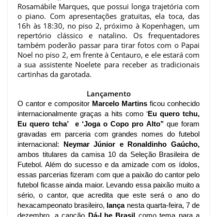
Rosamábile Marques, que possui longa trajetória com
o piano. Com apresentações gratuitas, ela toca, das
16h às 18:30, no piso 2, próximo à Kopenhagen, um
repertório clássico e natalino.
Os frequentadores
também poderão passar para tirar fotos com o Papai
Noel no piso 2, em frente à Centauro, e ele estará com
a sua assistente Noelete para receber as tradicionais
cartinhas da garotada.
Lançamento
O cantor e compositor 
Marcelo Martins
 ficou conhecido 
internacionalmente graças a hits como ‘
Eu quero tchu, 
Eu quero tcha’  e ‘Joga o Copo pro Alto’’
 que foram 
gravadas em parceria com grandes nomes do futebol 
internacional: 
Neymar Júnior e Ronaldinho Gaúcho,
ambos titulares da camisa 10 da Seleção Brasileira de 
Futebol. Além do sucesso e da amizade com os ídolos, 
essas parcerias fizeram com que a paixão do cantor pelo 
futebol ficasse ainda maior. 
Levando essa paixão muito a 
sério, o cantor, que acredita que este será o ano do 
hexacampeonato brasileiro, 
lança
 nesta quarta-feira, 7 de 
dezembro, a canção 
Dá-Lhe Brasil
 como tema para a 