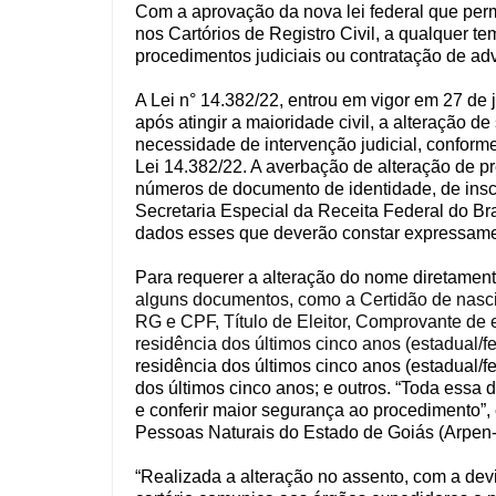
Com a aprovação da nova lei federal que per
nos Cartórios de Registro Civil, a qualquer 
procedimentos judiciais ou contratação de a
A Lei n° 14.382/22, entrou em vigor em 27 de 
após atingir a maioridade civil, a alteração 
necessidade de intervenção judicial, conforme
Lei 14.382/22. A averbação de alteração de p
números de documento de identidade, de insc
Secretaria Especial da Receita Federal do Brasi
dados esses que deverão constar expressament
Para requerer a alteração do nome diretament
alguns documentos, como a Certidão de nascim
RG e CPF, Título de Eleitor, Comprovante de e
residência dos últimos cinco anos (estadual/f
residência dos últimos cinco anos (estadual/f
dos últimos cinco anos; e outros. “Toda essa 
e conferir maior segurança ao procedimento”,
Pessoas Naturais do Estado de Goiás (Arpen-
“Realizada a alteração no assento, com a dev