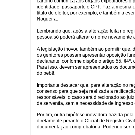
cartório comunica aos órgãos expedidores o
identidade, passaporte e CPF. Faz a mesma co
título de eleitor, por exemplo, e também a ev
Nogueira.
Lembrando que, após a alteração feita no regi
pessoa só poderá alterar o nome novamente a
A legislação inovou também ao permitir que, d
os genitores possam apresentar oposição fu
declarante, conforme dispõe o artigo 55, §4º, 
Para isso, devem ser apresentados os docume
do bebê.
Importante destacar que, para alteração no r
consenso para que seja realizada a retificaçã
responsáveis, o caso será direcionado ao juiz
da serventia, sem a necessidade de ingresso d
Por fim, outra hipótese inovadora trazida pel
diretamente perante o Oficial de Registro Civ
documentação comprobatória. Podendo ser rea