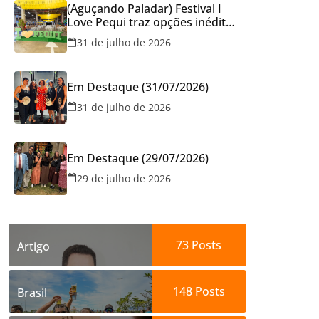
(Aguçando Paladar) Festival I
Love Pequi traz opções inéditas
de pratos e atrações gratuitas
31 de julho de 2026
no fim de semana dos Pais em
Goiânia
Em Destaque (31/07/2026)
31 de julho de 2026
Em Destaque (29/07/2026)
29 de julho de 2026
73
Posts
Artigo
148
Posts
Brasil