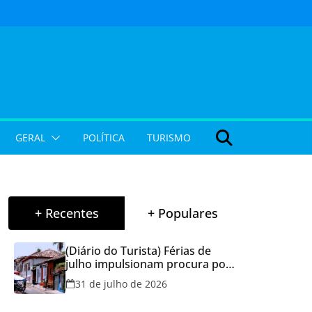
GERAL
POLÍTICA
TURISMO
+ Recentes
+ Populares
(Diário do Turista) Férias de
julho impulsionam procura por
hospedagem em Goiás e
31 de julho de 2026
reforçam cuidados na hora de
reservar viagens