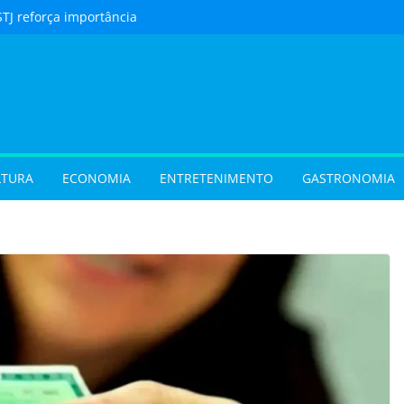
STJ reforça importância
to feito em cartório
urista) Férias de julho
m procura por
 em Goiás e reforçam
 hora de reservar
ladar) Festival I Love
pções inéditas de
LTURA
ECONOMIA
ENTRETENIMENTO
GASTRONOMIA
ações gratuitas no fim
os Pais em Goiânia
 (31/07/2026)
 (29/07/2026)