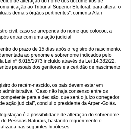
 pedido de alteração do nome dos documentos de
municação ao Tribunal Superior Eleitoral, para alterar o
entuais demais órgãos pertinentes”, comenta Alan
stro civil, caso se arrependa do nome que colocou, a
pós entrar com uma ação judicial.
entro do prazo de 15 dias após o registro do nascimento,
ndamentada ao prenome e sobrenome indicados pelo
da Lei nº 6.015/1973 incluído através da Lei 14.382/22.
ntos pessoais dos genitores e a certidão de nascimento
egistro do recém-nascido, os pais devem estar em
o administrativa. “Caso não haja consenso entre os
 competente para a decisão, que será o juízo corregedor
e ação judicial”, conclui o presidente da Arpen-Goiás.
a legislação é a possibilidade de alteração do sobrenome
il de Pessoas Naturais, bastando requerimento e
lizada nas seguintes hipóteses: