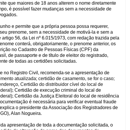
mite que maiores de 18 anos alterem o nome diretamente
tempo, é possível fazer mudanças sem a necessidade de
dvogados.
junho e permite que a própria pessoa possa requerer,
de seu prenome, sem a necessidade de motivá-la e sem a
 artigo 56, da Lei nº 6.015/1973, com redação trazida pela
renome conterá, obrigatoriamente, o prenome anterior, os
rição no Cadastro de Pessoas Físicas (CPF) da
l, de passaporte e de título de eleitor do registrado,
e de todas as certidões solicitadas.
e no Registro Civil, recomenda-se a apresentação de
ento atualizada; certidão de casamento, se for o caso;
ndereço, Certidão do distribuidor cível do local de
ederal
); Certidão de execução criminal do local de
ederal);
Certidão da Justiça Eleitoral do local de residência
documentação é necessária para verificar eventual fraude
 explica o presidente da Associação dos Registradores de
GO), Alan Nogueira.
ida apresentação de toda a documentação solicitada, o