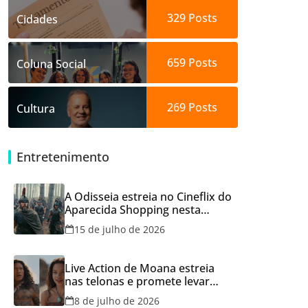
329
Posts
Cidades
659
Posts
Coluna Social
269
Posts
Cultura
Entretenimento
A Odisseia estreia no Cineflix do
Aparecida Shopping nesta
quinta, 16
15 de julho de 2026
Live Action de Moana estreia
nas telonas e promete levar
aventura e emoção ao Cineflix
8 de julho de 2026
do Aparecida Shopping