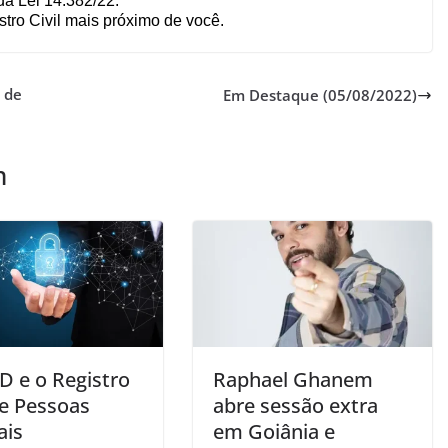
da Lei 14.382/22.
stro Civil mais próximo de você.
 de
Em Destaque (05/08/2022)
m
D e o Registro
Raphael Ghanem
de Pessoas
abre sessão extra
ais
em Goiânia e