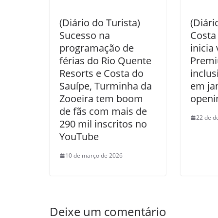
(Diário do Turista)
(Diári
Sucesso na
Costa
programação de
inici
férias do Rio Quente
Premiu
Resorts e Costa do
inclus
Sauípe, Turminha da
em ja
Zooeira tem boom
openi
de fãs com mais de
22 de d
290 mil inscritos no
YouTube
10 de março de 2026
Deixe um comentário