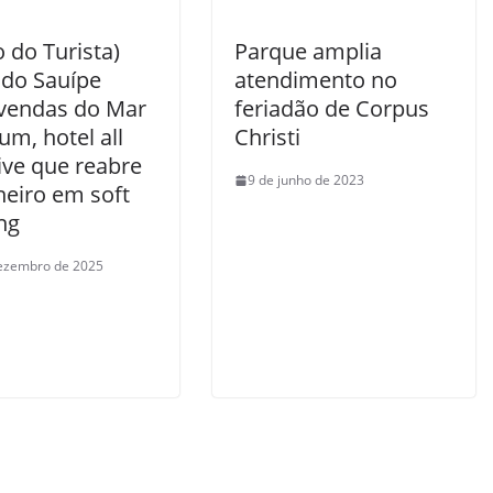
o do Turista)
Parque amplia
 do Sauípe
atendimento no
a vendas do Mar
feriadão de Corpus
m, hotel all
Christi
ive que reabre
9 de junho de 2023
neiro em soft
ng
ezembro de 2025