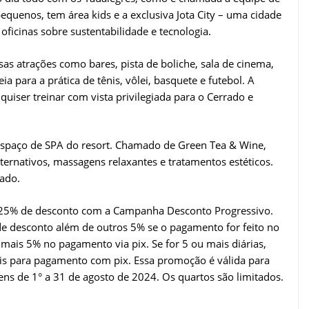
pequenos, tem área kids e a exclusiva Jota City – uma cidade
oficinas sobre sustentabilidade e tecnologia.
sas atrações como bares, pista de boliche, sala de cinema,
ia para a prática de tênis, vôlei, basquete e futebol. A
ser treinar com vista privilegiada para o Cerrado e
 espaço de SPA do resort. Chamado de Green Tea & Wine,
rnativos, massagens relaxantes e tratamentos estéticos.
dado.
é 25% de desconto com a Campanha Desconto Progressivo.
 de desconto além de outros 5% se o pagamento for feito no
 mais 5% no pagamento via pix. Se for 5 ou mais diárias,
s para pagamento com pix. Essa promoção é válida para
ns de 1° a 31 de agosto de 2024. Os quartos são limitados.