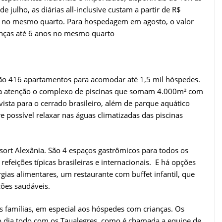
 julho, as diárias all-inclusive custam a partir de R$
os no mesmo quarto. Para hospedagem em agosto, o valor
ianças até 6 anos no mesmo quarto
 São 416 apartamentos para acomodar até 1,5 mil hóspedes.
ama atenção o complexo de piscinas que somam 4.000m² com
vista para o cerrado brasileiro, além de parque aquático
e possível relaxar nas águas climatizadas das piscinas
ort Alexânia. São 4 espaços gastrômicos para todos os
refeições típicas brasileiras e internacionais. E há opções
gias alimentares, um restaurante com buffet infantil, que
ções saudáveis.
s famílias, em especial aos hóspedes com crianças. Os
o dia todo com os Taualegres, como é chamada a equipe de