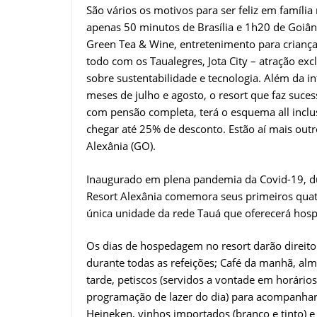
São vários os motivos para ser feliz em família
apenas 50 minutos de Brasília e 1h20 de Goiâni
Green Tea & Wine, entretenimento para crianças
todo com os Taualegres, Jota City – atração ex
sobre sustentabilidade e tecnologia. Além da in
meses de julho e agosto, o resort que faz suce
com pensão completa, terá o esquema all incl
chegar até 25% de desconto. Estão aí mais out
Alexânia (GO).
Inaugurado em plena pandemia da Covid-19, dur
Resort Alexânia comemora seus primeiros quat
única unidade da rede Tauá que oferecerá hospe
Os dias de hospedagem no resort darão direito 
durante todas as refeições; Café da manhã, alm
tarde, petiscos (servidos a vontade em horário
programação de lazer do dia) para acompanhar d
Heineken, vinhos importados (branco e tinto) 