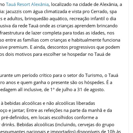
 no
Tauá Resort Alexânia
, localizado na cidade de Alexânia, a
a: jacuzzis com água climatizada e vista pro Cerrado, spa
 e adultos, brinquedão aquático, recreação infantil o dia
clusiva da rede Tauá onde as crianças aprendem brincando
fraestrutura de lazer completa para todas as idades, nos
sso entre as famílias com crianças e habitualmente funciona
usive premium. E ainda, descontos progressivos que podem
ros dois motivos para escolher se hospedar no Tauá de
ante um período crítico para o setor do Turismo, o Tauá
ro anos e quem ganha o presente são os hóspedes. É a
dagem all inclusive, de 1º de julho a 31 de agosto.
à bebidas alcoólicas e não alcoólicas liberadas
oço e jantar; Entre as refeições na parte da manhã e da
s pré-definidos, em locais escolhidos conforme a
rinks. Bebidas alcoólicas (incluindo, cervejas do grupo
e espumantes nacionais e importados) disponíveis de 10h às