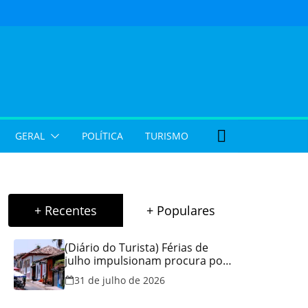
GERAL
POLÍTICA
TURISMO
+ Recentes
+ Populares
(Diário do Turista) Férias de
julho impulsionam procura por
hospedagem em Goiás e
31 de julho de 2026
reforçam cuidados na hora de
reservar viagens