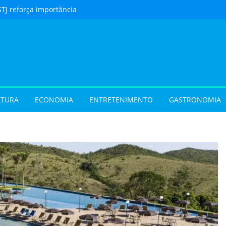
STJ reforça importância
to feito em cartório
urista) Férias de julho
m procura por
 em Goiás e reforçam
 hora de reservar
ladar) Festival I Love
pções inéditas de
LTURA
ECONOMIA
ENTRETENIMENTO
GASTRONOMIA
ações gratuitas no fim
os Pais em Goiânia
 (31/07/2026)
 (29/07/2026)