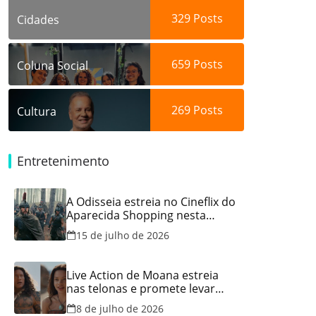
329
Posts
Cidades
659
Posts
Coluna Social
269
Posts
Cultura
Entretenimento
A Odisseia estreia no Cineflix do
Aparecida Shopping nesta
quinta, 16
15 de julho de 2026
Live Action de Moana estreia
nas telonas e promete levar
aventura e emoção ao Cineflix
8 de julho de 2026
do Aparecida Shopping