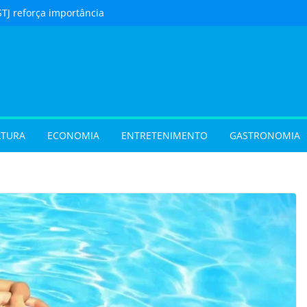
STJ reforça importância
to feito em cartório
urista) Férias de julho
m procura por
 em Goiás e reforçam
 hora de reservar
ladar) Festival I Love
pções inéditas de
LTURA
ECONOMIA
ENTRETENIMENTO
GASTRONOMIA
ações gratuitas no fim
os Pais em Goiânia
 (31/07/2026)
 (29/07/2026)