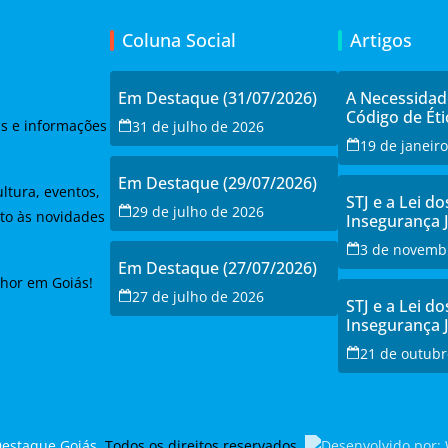
Coluna Social
Artigos
Em Destaque (31/07/2026)
A Necessida
Código de Éti
as e informações
31 de julho de 2026
19 de janeir
Em Destaque (29/07/2026)
ltura, eventos,
STJ e a Lei do
29 de julho de 2026
to às novidades
Insegurança 
Debate e a Re
3 de novemb
Modernizaçã
Em Destaque (27/07/2026)
lhor em Goiás!
27 de julho de 2026
STJ e a Lei do
Insegurança 
Debate e a Re
21 de outubr
Modernizaçã
estaque Goiás
. Todos os direitos reservados.