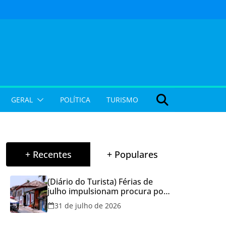
GERAL
POLÍTICA
TURISMO
+ Recentes
+ Populares
(Diário do Turista) Férias de
julho impulsionam procura por
hospedagem em Goiás e
31 de julho de 2026
reforçam cuidados na hora de
reservar viagens