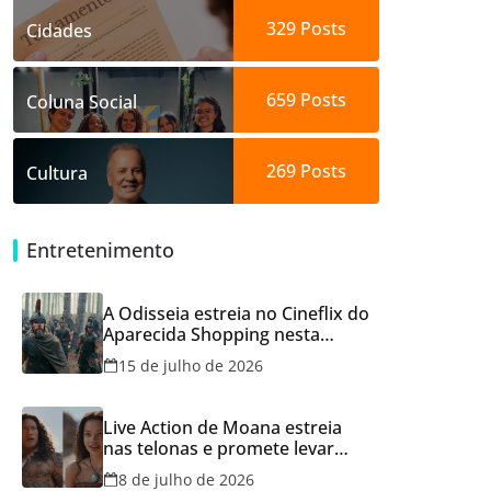
329
Posts
Cidades
659
Posts
Coluna Social
269
Posts
Cultura
Entretenimento
A Odisseia estreia no Cineflix do
Aparecida Shopping nesta
quinta, 16
15 de julho de 2026
Live Action de Moana estreia
nas telonas e promete levar
aventura e emoção ao Cineflix
8 de julho de 2026
do Aparecida Shopping