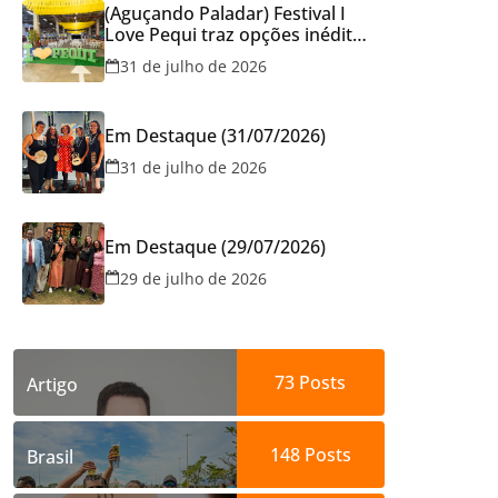
(Aguçando Paladar) Festival I
Love Pequi traz opções inéditas
de pratos e atrações gratuitas
31 de julho de 2026
no fim de semana dos Pais em
Goiânia
Em Destaque (31/07/2026)
31 de julho de 2026
Em Destaque (29/07/2026)
29 de julho de 2026
73
Posts
Artigo
148
Posts
Brasil