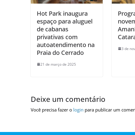
Hot Park inaugura
Progr
espaço para aluguel
nove
de cabanas
Amanh
privativas com
Catar
autoatendimento na
3 de no
Praia do Cerrado
21 de março de 2025
Deixe um comentário
Você precisa fazer o
login
para publicar um comen