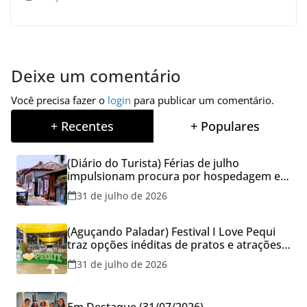
Deixe um comentário
Você precisa fazer o
login
para publicar um comentário.
+ Recentes
+ Populares
(Diário do Turista) Férias de julho
impulsionam procura por hospedagem em
Goiás e reforçam cuidados na hora de
31 de julho de 2026
reservar viagens
(Aguçando Paladar) Festival I Love Pequi
traz opções inéditas de pratos e atrações
gratuitas no fim de semana dos Pais em
31 de julho de 2026
Goiânia
Em Destaque (31/07/2026)