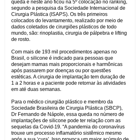
queda e neste ano ficou na 5º colocação no ranking,
segundo a pesquisa da Sociedade Internacional de
Cirurgia Plástica (ISAPS). Os três primeiros
colocados do levantamento, realizado por meio de
dados coletados de cirurgiões plásticos de todo
mundo, são: rinoplastia, cirurgia de pálpebra e lifting
de rosto.
Com mais de 193 mil procedimentos apenas no
Brasil, o silicone é indicado para pessoas que
desejam mamas mais proporcionais e harmônicas
após passarem por doenças ou por questões
estéticas. A cirurgia de implantação tem duração de
1 a 2 horas e a paciente pode retornar às atividades
em até duas semanas.
Para o médico cirurgião plástico e membro da
Sociedade Brasileira de Cirurgia Plástica (SBCP),
Dr Fernando de Nápole, essa queda no número de
implantações de silicone pode ter relação com as
sequelas da Covid-19.
“A pandemia do coronavírus
trouxe um processo inflamatório sistêmico mesmo
após a sua ‘cura’. Isso provoca um maior acúmulo de