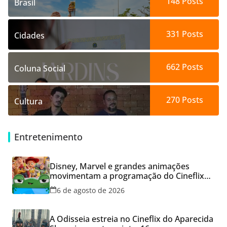
148
Posts
Brasil
331
Posts
Cidades
662
Posts
Coluna Social
270
Posts
Cultura
Entretenimento
Disney, Marvel e grandes animações
movimentam a programação do Cineflix
do Aparecida Shopping
6 de agosto de 2026
A Odisseia estreia no Cineflix do Aparecida