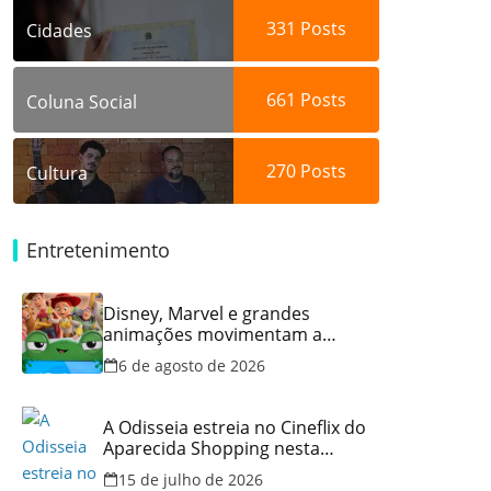
331
Posts
Cidades
661
Posts
Coluna Social
270
Posts
Cultura
Entretenimento
Disney, Marvel e grandes
animações movimentam a
programação do Cineflix do
6 de agosto de 2026
Aparecida Shopping
A Odisseia estreia no Cineflix do
Aparecida Shopping nesta
quinta, 16
15 de julho de 2026