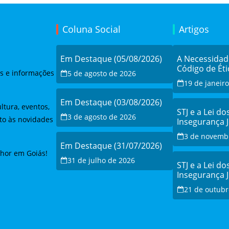
Coluna Social
Artigos
Em Destaque (05/08/2026)
A Necessida
Código de Éti
as e informações
5 de agosto de 2026
19 de janeir
Em Destaque (03/08/2026)
ltura, eventos,
STJ e a Lei do
3 de agosto de 2026
to às novidades
Insegurança 
Debate e a Re
3 de novemb
Modernizaçã
Em Destaque (31/07/2026)
lhor em Goiás!
31 de julho de 2026
STJ e a Lei do
Insegurança 
Debate e a Re
21 de outubr
Modernizaçã