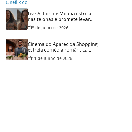
Live Action de Moana estreia
nas telonas e promete levar
aventura e emoção ao Cineflix
8 de julho de 2026
do Aparecida Shopping
Cinema do Aparecida Shopping
estreia comédia romântica
ambientada na Itália, hoje e
11 de junho de 2026
lança promoção para o Dia dos
Namorados