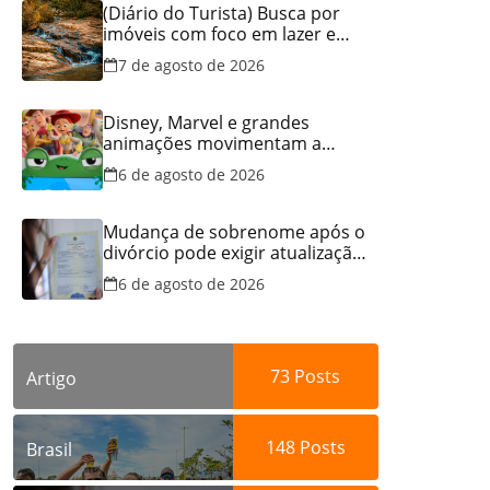
(Diário do Turista) Busca por
imóveis com foco em lazer e
locação por temporada cresce
7 de agosto de 2026
no Brasil
Disney, Marvel e grandes
animações movimentam a
programação do Cineflix do
6 de agosto de 2026
Aparecida Shopping
Mudança de sobrenome após o
divórcio pode exigir atualização
dos documentos dos filhos
6 de agosto de 2026
para evitar transtornos
73
Posts
Artigo
148
Posts
Brasil