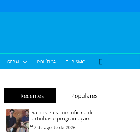
GERAL
POLÍTICA
TURISMO
+ Recentes
+ Populares
Dia dos Pais com oficina de
cartinhas e programação
musical gratuita em Aparecida
7 de agosto de 2026
de Goiânia