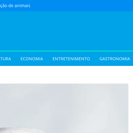
oção de animais
ste sábado (8) em
e Goiânia
 com oficina de
 programação musical
 Aparecida de Goiânia
urista) Busca por
 foco em lazer e
 temporada cresce no
LTURA
ECONOMIA
ENTRETENIMENTO
GASTRONOMIA
vel e grandes
movimentam a
 do Cineflix do
Shopping
 sobrenome após o
e exigir atualização dos
dos filhos para evitar