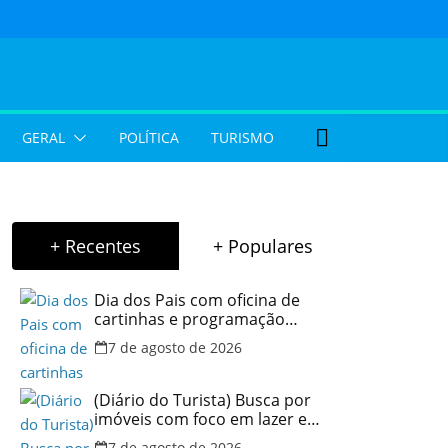
GERAL
POLÍTICA
TURISMO
+ Recentes
+ Populares
Dia dos Pais com oficina de
cartinhas e programação
musical gratuita em Aparecida
7 de agosto de 2026
de Goiânia
(Diário do Turista) Busca por
imóveis com foco em lazer e
locação por temporada cresce
7 de agosto de 2026