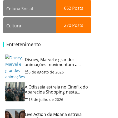
662
Posts
Coluna Social
270
Posts
Cultura
Entretenimento
Disney, Marvel e grandes
animações movimentam a
programação do Cineflix do
6 de agosto de 2026
Aparecida Shopping
A Odisseia estreia no Cineflix do
Aparecida Shopping nesta
quinta, 16
15 de julho de 2026
Live Action de Moana estreia