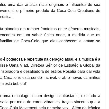
ía, uma das artistas mais originais e influentes de sua
ovement
, o primeiro produto da Coca-Cola Creations de
 música.
a pioneira em romper fronteiras entre gêneros musicais,
e encontra em um sabor único onde, à medida que os
 familiar de Coca-Cola que eles conhecem e amam se
 é poderosa e repercute na geração atual, e a música é a
disse Oana Vlad, Diretora
Sênior de Estratégia Global da
spiradora e desafiadora de estilos Rosalía para dar vida
a Creations está sendo incrível, e abre novos caminhos
m esta bebida!”
em uma embalagem com design contrastante, exibindo a
alía por meio de cores vibrantes, traços sinceros que a
 Coca-Cola
Movement
pela primeira vez. Além da icônica