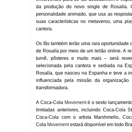
da produção do novo single de Rosalía.
personalidade animado, que usa as resposta
suas características no metaverso, uma pla
cantora.
Os fãs também terão uma rara oportunidade d
de Rosalía por meio de um leilão online. A re
turnê, pôsteres e muito mais – será reve
selecionada pela cantora e sediada na Esp
Rosalía, que nasceu na Espanha e teve a inici
influenciada pela missão da organização 
transformadora.
A Coca-Cola
Movement
é o sexto lançamento
limitadas anteriores, incluindo Coca-Cola S
Coca-Cola com o artista Marshmello, Co
Cola
Movement
estará disponível em todo Bra