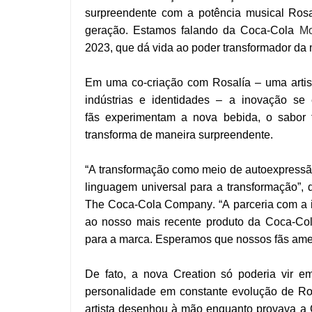
surpreendente com a potência musical Rosal
geração. Estamos falando da Coca-Cola
M
2023, que dá vida ao poder transformador da
Em uma co-criação com Rosalía – uma artist
indústrias e identidades – a inovação s
fãs experimentam a nova bebida, o sabor
transforma de maneira surpreendente.
“A transformação como meio de autoexpressão
linguagem universal para a transformação”, 
The Coca-Cola Company. “A parceria com a in
ao nosso mais recente produto da Coca-Col
para a marca. Esperamos que nossos fãs ame
De fato, a nova Creation só poderia vir 
personalidade em constante evolução de Ros
artista desenhou à mão enquanto provava a