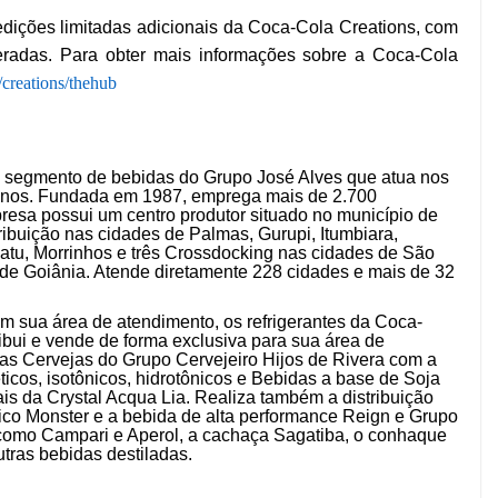
edições limitadas adicionais da Coca-Cola Creations, com
eradas. Para obter mais informações sobre a Coca-Cola
/creations/thehub
 segmento de bebidas do Grupo José Alves que atua nos
 anos. Fundada em 1987, emprega mais de 2.700
presa possui um centro produtor situado no município de
ribuição nas cidades de Palmas, Gurupi, Itumbiara,
atu, Morrinhos e três Crossdocking nas cidades de São
 de Goiânia. Atende diretamente 228 cidades e mais de 32
em sua área de atendimento, os refrigerantes da Coca-
ribui e vende de forma exclusiva para sua área de
 as Cervejas do Grupo Cervejeiro Hijos de Rivera com a
ticos, isotônicos, hidrotônicos e Bebidas a base de Soja
is da Crystal Acqua Lia. Realiza também a distribuição
co Monster e a bebida de alta performance Reign e Grupo
s como Campari e Aperol, a cachaça Sagatiba, o conhaque
tras bebidas destiladas.