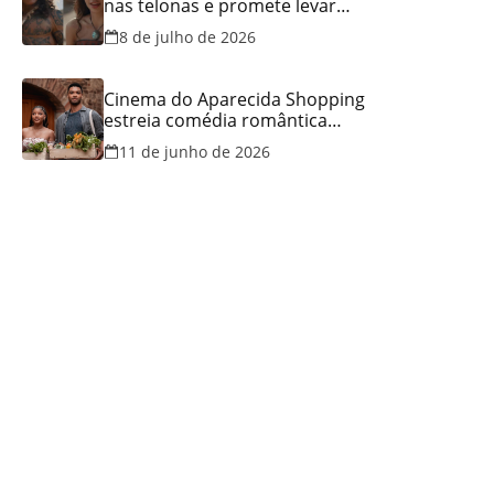
nas telonas e promete levar
aventura e emoção ao Cineflix
8 de julho de 2026
do Aparecida Shopping
Cinema do Aparecida Shopping
estreia comédia romântica
ambientada na Itália, hoje e
11 de junho de 2026
lança promoção para o Dia dos
Namorados