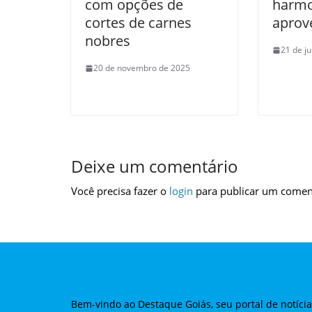
com opções de
harmo
cortes de carnes
aprove
nobres
21 de j
20 de novembro de 2025
Deixe um comentário
Você precisa fazer o
login
para publicar um comen
Bem-vindo ao Destaque Goiás, seu portal de notíci