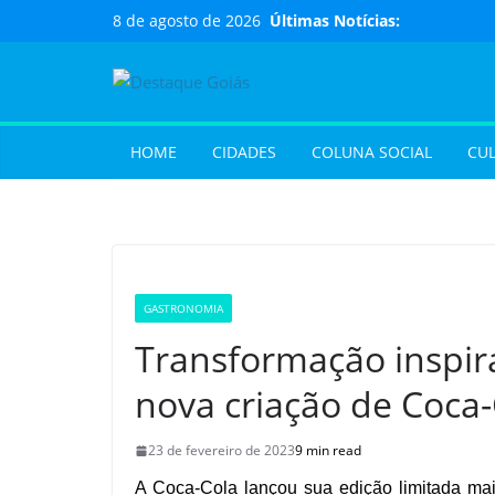
Pular
8 de agosto de 2026
Últimas Notícias:
para
o
conteúdo
HOME
CIDADES
COLUNA SOCIAL
CU
GASTRONOMIA
Transformação inspir
nova criação de Coca-
23 de fevereiro de 2023
9 min read
A Coca-Cola lançou sua edição limitada ma