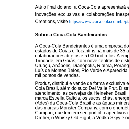
Até o final do ano, a Coca-Cola apresentará 
inovações exclusivas e colaborações inesp
Creations, visite
https://www.coca-cola.
com/br/pt
Sobre a Coca-Cola Bandeirantes
A Coca-Cola Bandeirantes é uma empresa do
estados de Goiás e Tocantins há mais de 35
colaboradores diretos e 5.000 indiretos. A em
Trindade, em Goiás, com nove centros de dist
Uruaçu, Anápolis, Dianópolis, Rialma, Porang
Luís de Montes Belos, Rio Verde e Aparecida
mil pontos de vendas.
Produz, distribui e vende de forma exclusiva 
Cola Brasil, além do suco Del Valle Frut. Dist
atendimento, as cervejas da Heineken Brasil,
marca Estrella Galícia, os sucos, chás, energé
(Ades) da Coca-Cola Brasil e as águas minera
das marcas Monster Company, com o energéti
Campari, que tem em seu portfólio aperitivo
Dreher, o Whisky Old Eight, a Vodka Skyy e ou