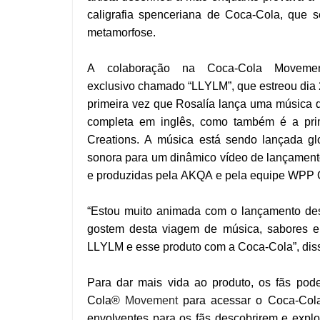
caligrafia spenceriana de Coca-Cola, que
metamorfose.
A colaboração na Coca-Cola Movemen
exclusivo chamado “LLYLM”, que estreou dia 2
primeira vez que Rosalía lança uma música q
completa em inglês, como também é a pri
Creations. A música está sendo lançada gl
sonora para um dinâmico vídeo de lançamento
e produzidas pela AKQA e pela equipe WPP
“Estou muito animada com o lançamento des
gostem desta viagem de música, sabores e 
LLYLM e esse produto com a Coca-Cola”, diss
Para dar mais vida ao produto, os fãs pod
Cola®
Movement
para acessar o Coca-Cola C
envolventes para os fãs descobrirem e explo