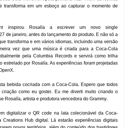
 se transforma em um esboço ao capturar o momento de
t inspirou Rosalía a escrever um novo single
7 de janeiro, antes do lançamento do produto. E não só a
ue transforma e em vários idiomas, incluindo uma versão
meira vez que uma música é criada para a Coca-Cola
obalmente pela Columbia Records e servirá como trilha
 estrelado por Rosalía. As experiências foram projetadas
 OpenX.
ta bebida cocriada com a Coca-Cola. Espero que todos
criação como eu gostei. Eu me diverti muito criando o
e Rosalía, artista e produtora vencedora do Grammy.
em digitalizar o QR code na lata colecionável da Coca-
reations Hub digital. Lá estarão experiências digitais
rarem novos territórios, além do conteúdo dos bastidores