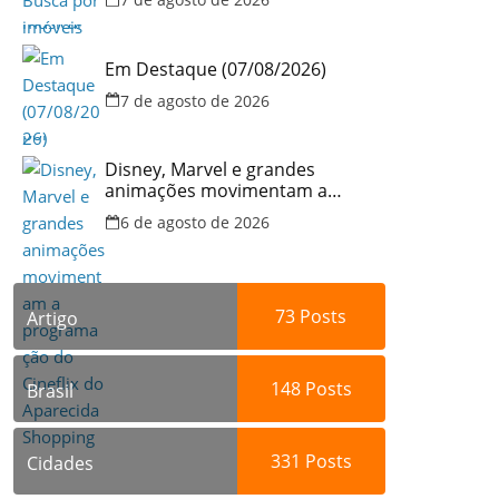
no Brasil
Em Destaque (07/08/2026)
7 de agosto de 2026
Disney, Marvel e grandes
animações movimentam a
programação do Cineflix do
6 de agosto de 2026
Aparecida Shopping
73
Posts
Artigo
148
Posts
Brasil
331
Posts
Cidades