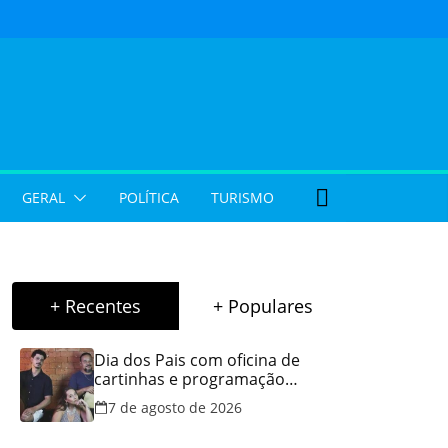
GERAL
POLÍTICA
TURISMO
+ Recentes
+ Populares
Dia dos Pais com oficina de
cartinhas e programação
musical gratuita em Aparecida
7 de agosto de 2026
de Goiânia