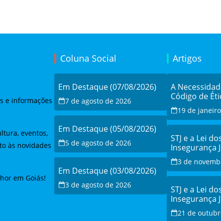
Coluna Social
Artigos
Em Destaque (07/08/2026)
A Necessida
Código de Éti
as e informações
7 de agosto de 2026
19 de janeir
Em Destaque (05/08/2026)
ltura, eventos,
STJ e a Lei do
5 de agosto de 2026
to às novidades
Insegurança 
Debate e a Re
3 de novemb
Modernizaçã
Em Destaque (03/08/2026)
lhor em Goiás!
3 de agosto de 2026
STJ e a Lei do
Insegurança 
Debate e a Re
21 de outubr
Modernizaçã