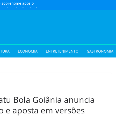
 sobrenome após o
e exigir atualização dos
dos filhos para evitar
 com oficina de
 programação musical
 Aparecida de Goiânia
urista) Busca por
 foco em lazer e
LTURA
ECONOMIA
ENTRETENIMENTO
GASTRONOMIA
 temporada cresce no
 (07/08/2026)
vel e grandes
movimentam a
 do Cineflix do
Shopping
atu Bola Goiânia anuncia
o e aposta em versões