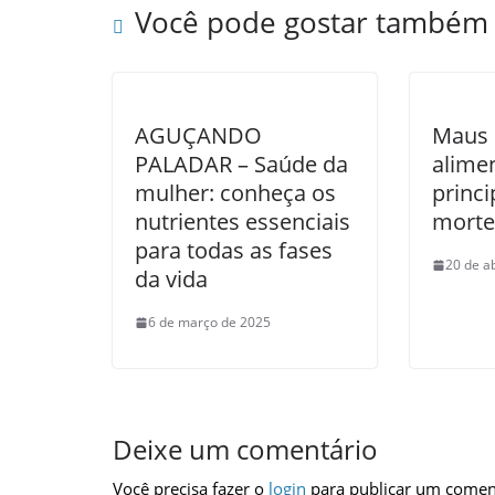
Você pode gostar também
AGUÇANDO
Maus 
PALADAR – Saúde da
alimen
mulher: conheça os
princi
nutrientes essenciais
morte
para todas as fases
20 de a
da vida
6 de março de 2025
Deixe um comentário
Você precisa fazer o
login
para publicar um comen