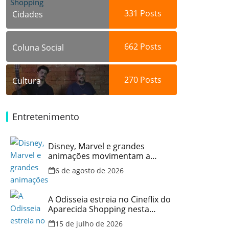
331
Posts
Cidades
662
Posts
Coluna Social
270
Posts
Cultura
Entretenimento
Disney, Marvel e grandes
animações movimentam a
programação do Cineflix do
6 de agosto de 2026
Aparecida Shopping
A Odisseia estreia no Cineflix do
Aparecida Shopping nesta
quinta, 16
15 de julho de 2026