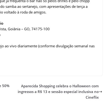
que já frequenta o bar não só pelos drinks e pelo chopp
 do samba ao sertanejo, com apresentações de terça a
io voltado à roda de amigos.
io
arista, Goiânia – GO, 74175-100
h
jo ao vivo diariamente (conforme divulgação semanal nas
de 50%
Aparecida Shopping celebra o Halloween com
ingressos a R$ 13 e sessão especial inclusiva no
Cineflix