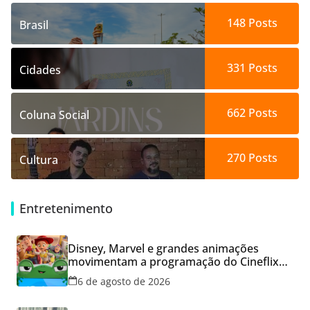
148
Posts
Brasil
331
Posts
Cidades
662
Posts
Coluna Social
270
Posts
Cultura
Entretenimento
Disney, Marvel e grandes animações
movimentam a programação do Cineflix
do Aparecida Shopping
6 de agosto de 2026