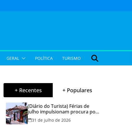
GERAL
POLÍTICA
TURISMO
+ Recentes
+ Populares
(Diário do Turista) Férias de
julho impulsionam procura por
hospedagem em Goiás e
31 de julho de 2026
reforçam cuidados na hora de
reservar viagens