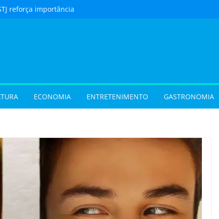
STJ reforça importância
to feito em cartório
urista) Férias de julho
m procura por
 em Goiás e reforçam
 hora de reservar
ladar) Festival I Love
pções inéditas de
LTURA
ECONOMIA
ENTRETENIMENTO
GASTRONOMIA
ações gratuitas no fim
os Pais em Goiânia
 (31/07/2026)
 (29/07/2026)