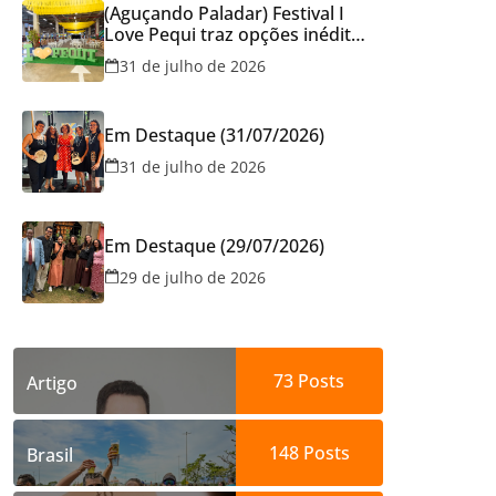
(Aguçando Paladar) Festival I
Love Pequi traz opções inéditas
de pratos e atrações gratuitas
31 de julho de 2026
no fim de semana dos Pais em
Goiânia
Em Destaque (31/07/2026)
31 de julho de 2026
Em Destaque (29/07/2026)
29 de julho de 2026
73
Posts
Artigo
148
Posts
Brasil