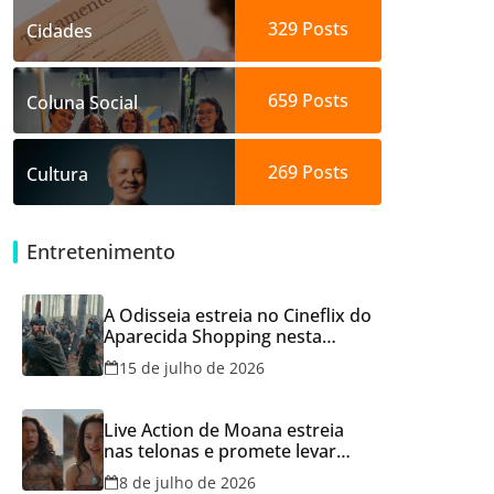
329
Posts
Cidades
659
Posts
Coluna Social
269
Posts
Cultura
Entretenimento
A Odisseia estreia no Cineflix do
Aparecida Shopping nesta
quinta, 16
15 de julho de 2026
Live Action de Moana estreia
nas telonas e promete levar
aventura e emoção ao Cineflix
8 de julho de 2026
do Aparecida Shopping