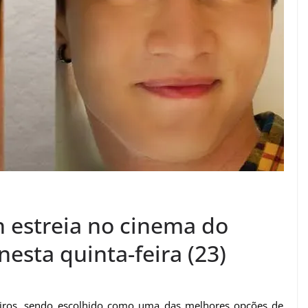
 estreia no cinema do
esta quinta-feira (23)
leiros, sendo escolhido como uma das melhores opções de