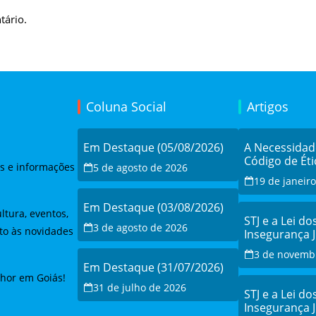
tário.
Coluna Social
Artigos
Em Destaque (05/08/2026)
A Necessida
Código de Éti
as e informações
5 de agosto de 2026
19 de janeir
Em Destaque (03/08/2026)
ltura, eventos,
STJ e a Lei do
3 de agosto de 2026
to às novidades
Insegurança 
Debate e a Re
3 de novemb
Modernizaçã
Em Destaque (31/07/2026)
lhor em Goiás!
31 de julho de 2026
STJ e a Lei do
Insegurança 