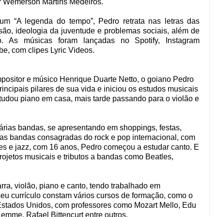
or Wemerson Martins Medeiros.
bum “A legenda do tempo”, Pedro retrata nas letras das
ão, ideologia da juventude e problemas sociais, além de
. As músicas foram lançadas no Spotify, Instagram
e, com clipes Lyric Videos.
ompositor e músico Henrique Duarte Netto, o goiano Pedro
ncipais pilares de sua vida e iniciou os estudos musicais
studou piano em casa, mais tarde passando para o violão e
várias bandas, se apresentando em shoppings, festas,
ias bandas consagradas do rock e pop internacional, com
es e jazz, com 16 anos, Pedro começou a estudar canto. E
rojetos musicais e tributos a bandas como Beatles,
rra, violão, piano e canto, tendo trabalhado em
eu currículo constam vários cursos de formação, como o
Estados Unidos, com professores como Mozart Mello, Edu
emme, Rafael Bittencurt entre outros.