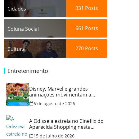
331
Posts
Cidades
661
Posts
Coluna Social
270
Posts
Cultura
Entretenimento
Disney, Marvel e grandes
animações movimentam a
programação do Cineflix do
6 de agosto de 2026
Aparecida Shopping
A Odisseia estreia no Cineflix do
Aparecida Shopping nesta
quinta, 16
15 de julho de 2026