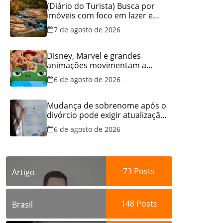
(Diário do Turista) Busca por
imóveis com foco em lazer e
locação por temporada cresce
7 de agosto de 2026
no Brasil
Disney, Marvel e grandes
animações movimentam a
programação do Cineflix do
6 de agosto de 2026
Aparecida Shopping
Mudança de sobrenome após o
divórcio pode exigir atualização
dos documentos dos filhos
6 de agosto de 2026
para evitar transtornos
73
Posts
Artigo
148
Posts
Brasil