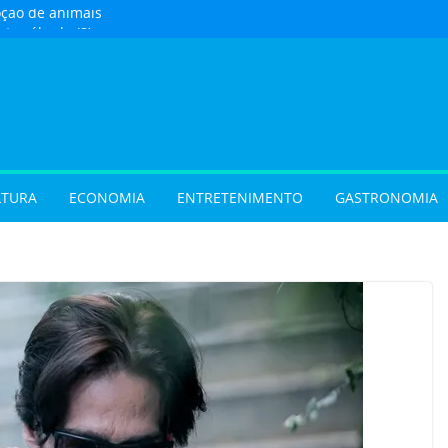
oção de animais
ste sábado (8) em
e Goiânia
 com oficina de
 programação musical
 Aparecida de Goiânia
urista) Busca por
 foco em lazer e
 temporada cresce no
LTURA
ECONOMIA
ENTRETENIMENTO
GASTRONOMIA
vel e grandes
movimentam a
 do Cineflix do
Shopping
 sobrenome após o
e exigir atualização dos
dos filhos para evitar