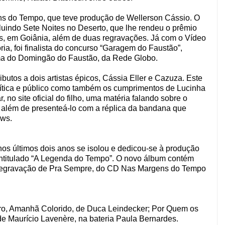
s do Tempo, que teve produção de Wellerson Cássio. O
ncluindo Sete Noites no Deserto, que lhe rendeu o prêmio
os, em Goiânia, além de duas regravações. Já com o Vídeo
ia, foi finalista do concurso “Garagem do Faustão”,
ma do Domingão do Faustão, da Rede Globo.
butos a dois artistas épicos, Cássia Eller e Cazuza. Este
crítica e público como também os cumprimentos de Lucinha
no site oficial do filho, uma matéria falando sobre o
, além de presenteá-lo com a réplica da bandana que
ows.
nos últimos dois anos se isolou e dedicou-se à produção
intitulado “A Legenda do Tempo”. O novo álbum contém
s regravação de Pra Sempre, do CD Nas Margens do Tempo
ro, Amanhã Colorido, de Duca Leindecker; Por Quem os
e Maurício Lavenère, na bateria Paula Bernardes.