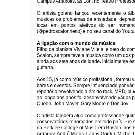
Câmpus Anápolis, às 18h, no Teatro Profess
O artista goiano lançou recentemente o ál
músicas os problemas de ansiedade, depress
tocar em pontos afetivos do ser humano
(@pedroscalonnetto) e no seu canal do Youtub
A ligação com o mundo da música
Filho da pianista Viviane Vilela, e neto do c
Scalon, sempre teve a música como um dos pri
ainda aos sete anos de idade. Inicialmente e
guitarra.
Aos 15, já como músico profissional, formou 
bares e eventos. Sempre influenciado por vár
repertório envolvendo além do rock, MPB, blu
ao longo dos anos foi desenvolvendo vários p
Queen, John Mayer, Gary Moore e Bon Jovi.
O artista também atua como professor de guita
conservatórios renomados em todo país. Em s
na Berklee College of Music em Boston, nos 
Ardanuy, André Matos, Lanny Gordin, Michel L