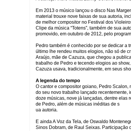
Em 2013 o músico lançou o disco Nas Margen
material trouxe nove faixas de sua autoria, i
de melhor compositor no Festival dos Violeir
Clipe da música “Totens”, também de sua autor
promovido, em outubro de 2012, pelo progra
Pedro também é conhecido por se dedicar a tri
último lhe rendeu muitos elogios, não só de 
Araújo, mãe de Cazuza, que chegou a publicar, 
trabalho de Pedro e tecendo elogios ao show
Cazuza usava, tradicionalmente, em seus sh
A legenda do tempo
O cantor e compositor goiano, Pedro Scalon, 
do seu novo trabalho lançado recentemente, 
doze músicas, nove já lançadas, dentre ela
de Pedro, além de músicas inéditas de s
ua autoria.
E ainda A Voz da Tela, de Oswaldo Monteneg
Sinos Dobram, de Raul Seixas. Participação d