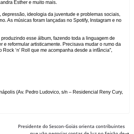
andra Esther e muito mais.
, depressão, ideologia da juventude e problemas sociais,
no. As músicas foram lançadas no Spotify, Instagram e no
s produzindo esse álbum, fazendo toda a linguagem de
zer e reformular artisticamente. Precisava mudar o rumo da
m o Rock ‘n’ Roll que me acompanha desde a infância”,
ápolis (Av. Pedro Ludovico, s/n – Residencial Reny Cury,
Presidente do Sescon-Goiás orienta contribuintes
que vão negociar contas de luz no Feirão de