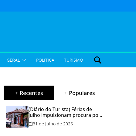
GERAL
POLÍTICA
TURISMO
+ Recentes
+ Populares
(Diário do Turista) Férias de
julho impulsionam procura por
hospedagem em Goiás e
31 de julho de 2026
reforçam cuidados na hora de
reservar viagens