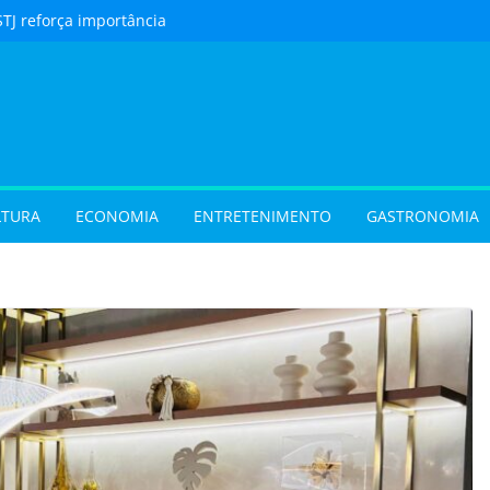
STJ reforça importância
to feito em cartório
urista) Férias de julho
m procura por
 em Goiás e reforçam
 hora de reservar
ladar) Festival I Love
pções inéditas de
LTURA
ECONOMIA
ENTRETENIMENTO
GASTRONOMIA
ações gratuitas no fim
os Pais em Goiânia
 (31/07/2026)
 (29/07/2026)