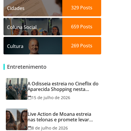
329
Posts
Cidades
659
Posts
Coluna Social
269
Posts
Cultura
Entretenimento
A Odisseia estreia no Cineflix do
Aparecida Shopping nesta
quinta, 16
15 de julho de 2026
Live Action de Moana estreia
nas telonas e promete levar
aventura e emoção ao Cineflix
8 de julho de 2026
do Aparecida Shopping