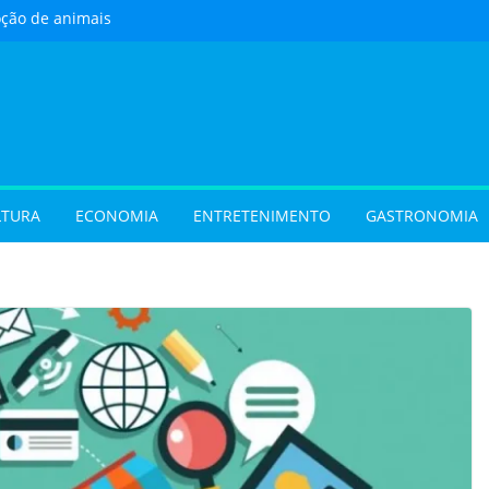
oção de animais
ste sábado (8) em
e Goiânia
 com oficina de
 programação musical
 Aparecida de Goiânia
urista) Busca por
 foco em lazer e
 temporada cresce no
LTURA
ECONOMIA
ENTRETENIMENTO
GASTRONOMIA
vel e grandes
movimentam a
 do Cineflix do
Shopping
 sobrenome após o
e exigir atualização dos
dos filhos para evitar