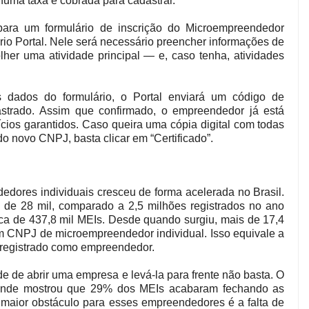
huma taxa é cobrada para cadastrar.
para um formulário de inscrição do Microempreendedor
rio Portal. Nele será necessário preencher informações de
lher uma atividade principal — e, caso tenha, atividades
 dados do formulário, o Portal enviará um código de
strado. Assim que confirmado, o empreendedor já está
ícios garantidos. Caso queira uma cópia digital com todas
 novo CNPJ, basta clicar em “Certificado”.
dores individuais cresceu de forma acelerada no Brasil.
 de 28 mil, comparado a 2,5 milhões registrados no ano
a de 437,8 mil MEIs. Desde quando surgiu, mais de 17,4
m CNPJ de microempreendedor individual. Isso equivale a
o registrado como empreendedor.
e de abrir uma empresa e levá-la para frente não basta. O
onde mostrou que 29% dos MEIs acabaram fechando as
O maior obstáculo para esses empreendedores é a falta de