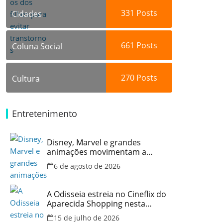
331
Posts
Cidades
661
Posts
Coluna Social
270
Posts
Cultura
Entretenimento
Disney, Marvel e grandes
animações movimentam a
programação do Cineflix do
6 de agosto de 2026
Aparecida Shopping
A Odisseia estreia no Cineflix do
Aparecida Shopping nesta
quinta, 16
15 de julho de 2026