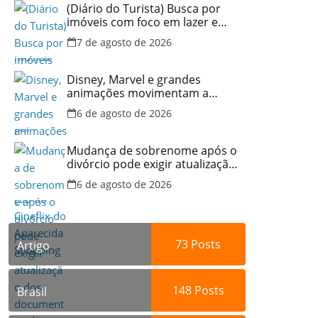
(Diário do Turista) Busca por
imóveis com foco em lazer e
locação por temporada cresce
7 de agosto de 2026
no Brasil
Disney, Marvel e grandes
animações movimentam a
programação do Cineflix do
6 de agosto de 2026
Aparecida Shopping
Mudança de sobrenome após o
divórcio pode exigir atualização
dos documentos dos filhos
6 de agosto de 2026
para evitar transtornos
73
Posts
Artigo
148
Posts
Brasil