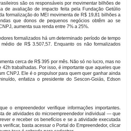
asileiros são os responsáveis por movimentar bilhões de
 de avaliação de impacto feita pela Fundação Getúlio
 da formalização do MEI movimenta de R$ 19,81 bilhões a
 rendas que donos de pequenos negócios obtêm ao se
m CNPJ, aumenta sua renda entre 7% a 25%.
edores formalizados há um determinado período de tempo
 médio de R$ 3.507,57. Enquanto os não formalizados
umenta cerca de R$ 395 por mês. Não só no lucro, mas no
 42h trabalhadas. Por isso, é importante que aqueles que
 um CNPJ. Ele é o propulsor para quem quer ganhar ainda
nuído, enfatiza o presidente do Sescon-Goiás, Edson
 que o empreendedor verifique informações importantes.
lista de atividades do microempreendedor individual — que
rever e receber os benefícios e se a atividade executada
erificar, basta acessar o Portal do Empreendedor, clicar