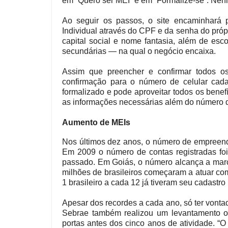
em “Quero ser MEI” e em “Formalize-se”. Nen
Ao seguir os passos, o site encaminhará 
Individual através do CPF e da senha do próp
capital social e nome fantasia, além de esco
secundárias — na qual o negócio encaixa.
Assim que preencher e confirmar todos os
confirmação para o número de celular cada
formalizado e pode aproveitar todos os benef
as informações necessárias além do número do
Aumento de MEIs
Nos últimos dez anos, o número de empreende
Em 2009 o número de contas registradas foi
passado. Em Goiás, o número alcança a marc
milhões de brasileiros começaram a atuar co
1 brasileiro a cada 12 já tiveram seu cadastr
Apesar dos recordes a cada ano, só ter vontad
Sebrae também realizou um levantamento 
portas antes dos cinco anos de atividade. “