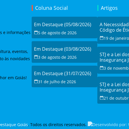
Coluna Social
Artigos
Em Destaque (05/08/2026)
A Necessida
Código de Éti
as e informações
5 de agosto de 2026
19 de janeir
Em Destaque (03/08/2026)
ltura, eventos,
STJ e a Lei do
3 de agosto de 2026
to às novidades
Insegurança 
Debate e a Re
3 de novemb
Modernizaçã
Em Destaque (31/07/2026)
lhor em Goiás!
31 de julho de 2026
STJ e a Lei do
Insegurança 
Debate e a Re
21 de outubr
Modernizaçã
estaque Goiás
. Todos os direitos reservados.