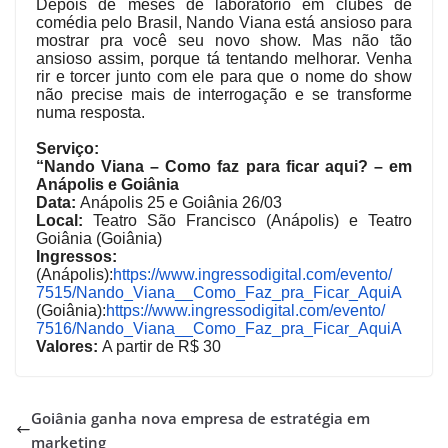
Depois de meses de laboratório em clubes de
comédia pelo Brasil, Nando Viana está ansioso para
mostrar pra você seu novo show. Mas não tão
ansioso assim, porque tá tentando melhorar.
Venha
rir e torcer junto com ele para que o nome do show
não precise mais de interrogação e se transforme
numa resposta.
Serviço:
“Nando Viana – Como faz para ficar aqui? – em
Anápolis e Goiânia
Data:
Anápolis 25 e Goiânia 26/03
Local:
Teatro São Francisco (Anápolis) e Teatro
Goiânia (Goiânia)
Ingressos:
(Anápolis):
https://www.
ingressodigital.com/evento/
7515/Nando_Viana__Como_Faz_
pra_Ficar_AquiA
(Goiânia):
https://www.
ingressodigital.com/evento/
7516/Nando_Viana__Como_Faz_
pra_Ficar_AquiA
Valores:
A partir de R$ 30
Goiânia ganha nova empresa de estratégia em
marketing