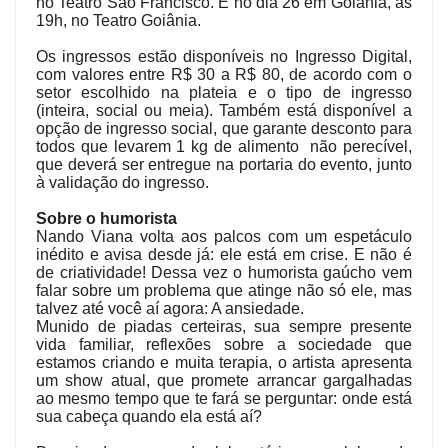
no Teatro São Francisco. E no dia 26 em Goiânia, às
19h, no Teatro Goiânia.
Os ingressos estão disponíveis no Ingresso Digital,
com valores entre R$ 30 a R$ 80, de acordo com o
setor escolhido na plateia e o tipo de ingresso
(inteira, social ou meia). Também está disponível a
opção de ingresso social, que garante desconto para
todos que levarem 1 kg de alimento não perecível,
que deverá ser entregue na portaria do evento, junto
à validação do ingresso.
Sobre o humorista
Nando Viana volta aos palcos com um espetáculo
inédito e avisa desde já: ele está em crise. E não é
de criatividade! Dessa vez o humorista gaúcho vem
falar sobre um problema que atinge não só ele, mas
talvez até você aí agora: A ansiedade.
Munido de piadas certeiras, sua sempre presente
vida familiar, reflexões sobre a sociedade que
estamos criando e muita terapia, o artista apresenta
um show atual, que promete arrancar gargalhadas
ao mesmo tempo que te fará se perguntar: onde está
sua cabeça quando ela está aí?