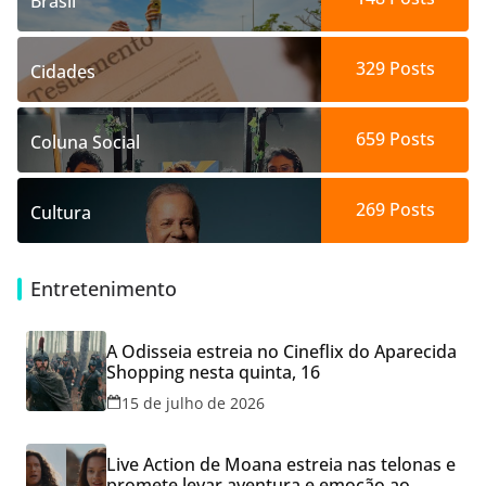
Brasil
329
Posts
Cidades
659
Posts
Coluna Social
269
Posts
Cultura
Entretenimento
A Odisseia estreia no Cineflix do Aparecida
Shopping nesta quinta, 16
15 de julho de 2026
Live Action de Moana estreia nas telonas e
promete levar aventura e emoção ao