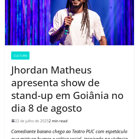
CULTURA
Jhordan Matheus
apresenta show de
stand-up em Goiânia no
dia 8 de agosto
22 de julho de 2025
2 min read
Comediante baiano chega ao Teatro PUC com espetáculo
que mistura humor e crítica social, inspirado na vivência