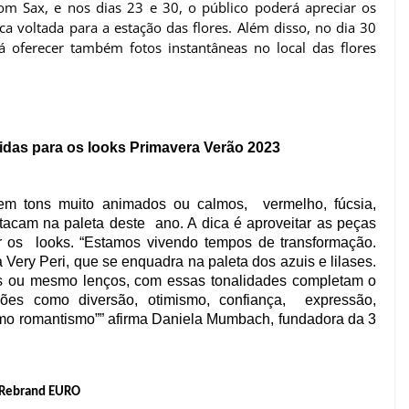
m Sax, e nos dias 23 e 30, o público poderá apreciar os
 voltada para a estação das flores. Além disso, no dia 30
 oferecer também fotos instantâneas no local das flores
das para os looks Primavera Verão 2023 
m tons muito animados ou calmos,  vermelho, fúcsia, 
tacam na paleta deste  ano. A dica é aproveitar as peças 
 os  looks. 
“Estamos vivendo tempos de transformação. 
 Very Peri, que se enquadra na paleta dos azuis e lilases. 
res ou mesmo lenços, com essas tonalidades completam o 
ões como diversão, otimismo, confiança,  expressão, 
mo romantismo”” afirma Daniela Mumbach, fundadora da 3 
Rebrand EURO