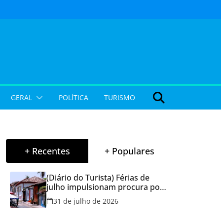
GERAL
POLÍTICA
TURISMO
+ Recentes
+ Populares
(Diário do Turista) Férias de
julho impulsionam procura por
hospedagem em Goiás e
31 de julho de 2026
reforçam cuidados na hora de
reservar viagens