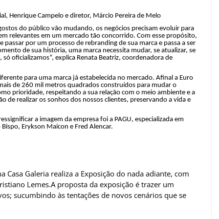
al, Henrique Campelo e diretor, Márcio Pereira de Melo
ostos do público vão mudando, os negócios precisam evoluir para
rem relevantes em um mercado tão concorrido. Com esse propósito,
e passar por um processo de rebranding de sua marca e passa a ser
nto de sua história, uma marca necessita mudar, se atualizar, se
só oficializamos”, explica Renata Beatriz, coordenadora de
diferente para uma marca já estabelecida no mercado. Afinal a Euro
 mais de 260 mil metros quadrados construídos para mudar o
omo prioridade, respeitando a sua relação com o meio ambiente e a
 de realizar os sonhos dos nossos clientes, preservando a vida e
 ressignificar a imagem da empresa foi a PAGU, especializada em
o Bispo, Erykson Maicon e Fred Alencar.
a Casa Galeria realiza a Exposição do nada adiante, com
Cristiano Lemes.A proposta da exposição é trazer um
tivos; sucumbindo às tentações de novos cenários que se