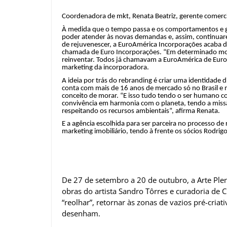
Coordenadora de mkt, Renata Beatriz, gerente comerci
À medida que o tempo passa e os comportamentos e g
poder atender às novas demandas e, assim, continua
de rejuvenescer, a EuroAmérica Incorporações acaba d
chamada de Euro Incorporações. “Em determinado mome
reinventar. Todos já chamavam a EuroAmérica de Euro, 
marketing da incorporadora.
A ideia por trás do rebranding é criar uma identidade 
conta com mais de 16 anos de mercado só no Brasil e
conceito de morar. “E isso tudo tendo o ser humano c
convivência em harmonia com o planeta, tendo a missão
respeitando os recursos ambientais”, afirma Renata.
E a agência escolhida para ser parceira no processo de
marketing imobiliário, tendo à frente os sócios Rodrig
De 27 de setembro a 20 de outubro, a Arte Plen
obras do artista Sandro Tôrres e curadoria de 
“reolhar”, retornar às zonas de vazios pré-cria
desenham.