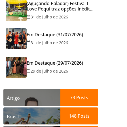
(Aguçando Paladar) Festival I
Love Pequi traz opções inéditas
de pratos e atrações gratuitas
31 de julho de 2026
no fim de semana dos Pais em
Goiânia
Em Destaque (31/07/2026)
31 de julho de 2026
Em Destaque (29/07/2026)
29 de julho de 2026
73
Posts
Artigo
148
Posts
Brasil