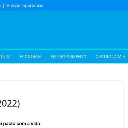
STJ reforça importância
to feito em cartório
urista) Férias de julho
m procura por
 em Goiás e reforçam
 hora de reservar
ladar) Festival I Love
pções inéditas de
LTURA
ECONOMIA
ENTRETENIMENTO
GASTRONOMIA
ações gratuitas no fim
os Pais em Goiânia
 (31/07/2026)
 (29/07/2026)
2022)
m pacto com a vida