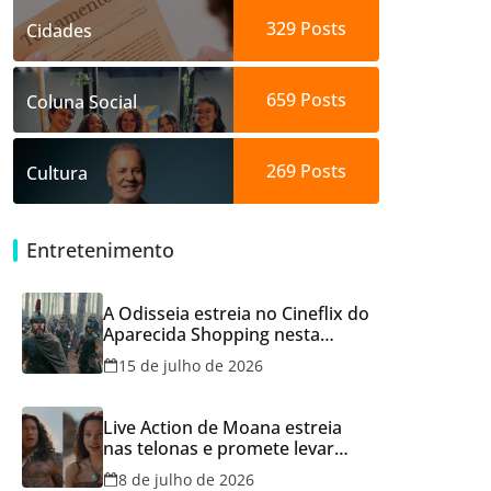
329
Posts
Cidades
659
Posts
Coluna Social
269
Posts
Cultura
Entretenimento
A Odisseia estreia no Cineflix do
Aparecida Shopping nesta
quinta, 16
15 de julho de 2026
Live Action de Moana estreia
nas telonas e promete levar
aventura e emoção ao Cineflix
8 de julho de 2026
do Aparecida Shopping