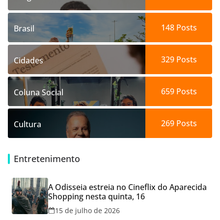
148
Posts
Brasil
329
Posts
Cidades
659
Posts
Coluna Social
269
Posts
Cultura
Entretenimento
A Odisseia estreia no Cineflix do Aparecida
Shopping nesta quinta, 16
15 de julho de 2026