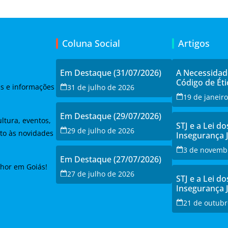
Coluna Social
Artigos
Em Destaque (31/07/2026)
A Necessida
Código de Éti
as e informações
31 de julho de 2026
19 de janeir
Em Destaque (29/07/2026)
ltura, eventos,
STJ e a Lei do
29 de julho de 2026
to às novidades
Insegurança 
Debate e a Re
3 de novemb
Modernizaçã
Em Destaque (27/07/2026)
lhor em Goiás!
27 de julho de 2026
STJ e a Lei do
Insegurança 
Debate e a Re
21 de outubr
Modernizaçã