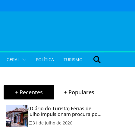
GERAL
POLÍTICA
TURISMO
+ Recentes
+ Populares
(Diário do Turista) Férias de
julho impulsionam procura por
hospedagem em Goiás e
31 de julho de 2026
reforçam cuidados na hora de
reservar viagens