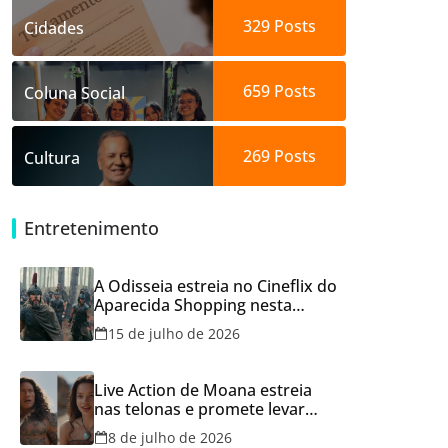
329
Posts
Cidades
659
Posts
Coluna Social
269
Posts
Cultura
Entretenimento
A Odisseia estreia no Cineflix do
Aparecida Shopping nesta
quinta, 16
15 de julho de 2026
Live Action de Moana estreia
nas telonas e promete levar
aventura e emoção ao Cineflix
8 de julho de 2026
do Aparecida Shopping