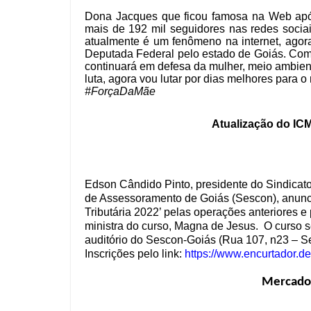
Dona Jacques que ficou famosa na Web após
mais de 192 mil seguidores nas redes sociais
atualmente é um fenômeno na internet, agor
Deputada Federal pelo estado de Goiás. Com
continuará em defesa da mulher, meio ambiente
luta, agora vou lutar por dias melhores para 
#ForçaDaMãe
Atualização do ICM
Edson Cândido Pinto, presidente do Sindica
de Assessoramento de Goiás (Sescon), anunci
Tributária 2022’ pelas operações anteriores e
ministra do curso, Magna de Jesus. O curso s
auditório do Sescon-Goiás (Rua 107, n23 – Se
Inscrições pelo link:
https://www.encurtador.de
Mercado 