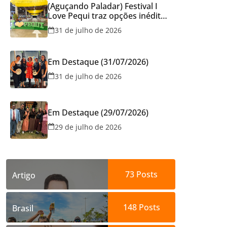
(Aguçando Paladar) Festival I
Love Pequi traz opções inéditas
de pratos e atrações gratuitas
31 de julho de 2026
no fim de semana dos Pais em
Goiânia
Em Destaque (31/07/2026)
31 de julho de 2026
Em Destaque (29/07/2026)
29 de julho de 2026
73
Posts
Artigo
148
Posts
Brasil