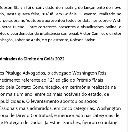
o Robson Stalyn foi o convidado do meeting de lançamento do novo
, nesta quarta-feira, 10/08, em Goiânia. O evento, realizado no
corporadora no Youtube e apresentou todos os detalhes sobre o Wish
setor Bueno. Entre corretores presentes e visualizações online, o
o, o coordenador de inteligência comercial, Victor Camilo, o diretor
icação, Lohanne Assis, e o palestrante, Robson Stalyn.
admirados do Direito em Goiás 2022
hes Pitaluga Advogados, o advogado Woshington Reis
onhecimento referente ao 12ª edição do Prêmio “Mais
do pela Contato Comunicação, em cerimônia realizada na
por mais um ano, entre os mais notáveis do estado, de
 publicidade. O levantamento apontou os sócios
fissionais mais admirados, em cinco categorias. Woshington
oria de Direito Contratual, e mencionado nas categorias de
 de Proteção de Dados. Já Esther Sanches, figurou o ranking