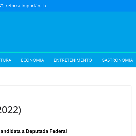
STJ reforça importância
to feito em cartório
urista) Férias de julho
m procura por
 em Goiás e reforçam
 hora de reservar
ladar) Festival I Love
pções inéditas de
LTURA
ECONOMIA
ENTRETENIMENTO
GASTRONOMIA
ações gratuitas no fim
os Pais em Goiânia
 (31/07/2026)
 (29/07/2026)
2022)
andidata a Deputada Federal