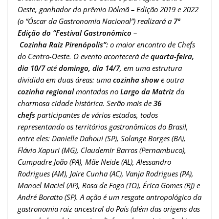
Oeste, ganhador do prêmio Dólmã – Edição 2019 e 2022
(o “Óscar da Gastronomia Nacional”) realizará a
7ª
Edição do “Festival Gastronômico –
Cozinha Raiz Pirenópolis”:
o maior encontro de Chefs
do Centro-Oeste. O evento acontecerá de
quarta-feira,
dia
10/7
até
domingo, dia 14/7
, em uma estrutura
dividida em duas áreas: uma
cozinha show
e outra
cozinha regional
montadas no
Largo da Matriz
da
charmosa cidade histórica. Serão mais de
36
chefs
participantes de vários estados, todos
representando os territórios gastronômicos do Brasil,
entre eles: Danielle Dahoui (SP), Solange Borges (BA),
Flávio Xapuri (MG), Claudemir Barros (Pernambuco),
Cumpadre João (PA), Mãe Neide (AL), Alessandro
Rodrigues (AM), Jaire Cunha (AC), Vanja Rodrigues (PA),
Manoel Maciel (AP), Rosa de Fogo (TO), Érica Gomes (RJ) e
André Boratto (SP). A ação é um resgate antropológico da
gastronomia raiz ancestral do País (
além das origens das