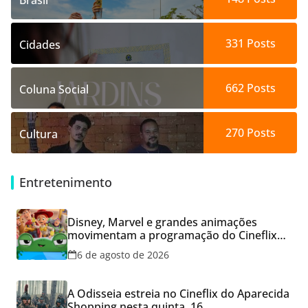
Brasil
331
Posts
Cidades
662
Posts
Coluna Social
270
Posts
Cultura
Entretenimento
Disney, Marvel e grandes animações
movimentam a programação do Cineflix
do Aparecida Shopping
6 de agosto de 2026
A Odisseia estreia no Cineflix do Aparecida
Shopping nesta quinta, 16