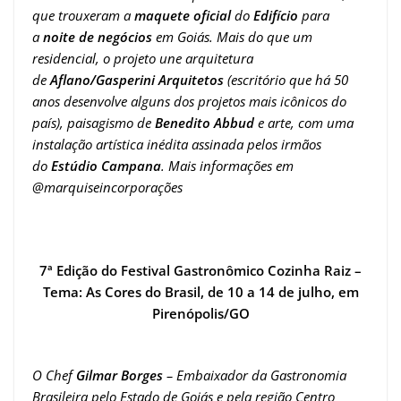
que trouxeram a
maquete oficial
do
Edifício
para
a
noite de negócios
em Goiás. Mais do que um
residencial, o projeto une arquitetura
de
Aflano/Gasperini Arquitetos
(escritório que há 50
anos desenvolve alguns dos projetos mais icônicos do
país), paisagismo de
Benedito Abbud
e arte, com uma
instalação artística inédita assinada pelos irmãos
do
Estúdio Campana
. Mais informações em
@marquiseincorporações
7ª Edição do Festival Gastronômico Cozinha Raiz –
Tema: As Cores do Brasil, de 10 a 14 de julho, em
Pirenópolis/GO
O Chef
Gilmar Borges
– Embaixador da Gastronomia
Brasileira pelo Estado de Goiás e pela região Centro