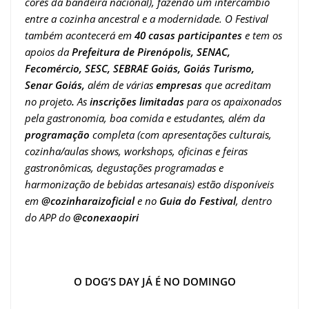
cores da bandeira nacional)
, fazendo um intercâmbio
entre a cozinha ancestral e a modernidade. O Festival
também acontecerá em
40 casas participantes
e tem os
apoios da
Prefeitura de Pirenópolis,
SENAC,
Fecomércio, SESC, SEBRAE Goiás, Goiás Turismo,
Senar Goiás,
além de
várias
empresas
que acreditam
no projeto
.
As
inscrições limitadas
para
os apaixonados
pela gastronomia, boa comida e estudantes
, além da
programação
completa (com apresentações culturais,
cozinha/aulas shows, workshops, oficinas e feiras
gastronômicas, degustações programadas e
harmonização de bebidas artesanais) estão disponíveis
em
@cozinharaizoficial
e no
Guia do Festival
, dentro
do APP do
@conexaopiri
O DOG’S DAY JÁ É NO DOMINGO